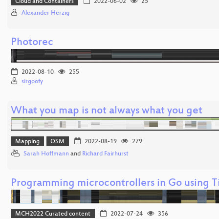
Cloud and Containers
2022-06-02
25
Alexander Herzig
Photorec
2022-08-10
255
sirgoofy
What you map is not always what you get
Mapping
OSM
2022-08-19
279
Sarah Hoffmann
and
Richard Fairhurst
Programming microcontrollers in Go using 
MCH2022 Curated content
2022-07-24
356