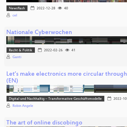
Newsflash
2022-12-28
40
cel
Nationale Cyberwochen
Recht & Politik
2022-02-26
41
Ganti
Let’s make electronics more circular through
(EN)
Digital und Nachhaltig – Transformative Geschäftsmodelle
2022-10
Robin Angele
The art of online discobingo