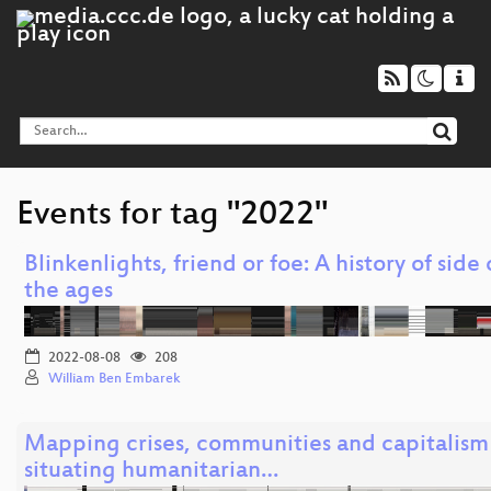
Events for tag "2022"
Blinkenlights, friend or foe: A history of sid
the ages
2022-08-08
208
William Ben Embarek
Mapping crises, communities and capitalis
situating humanitarian…