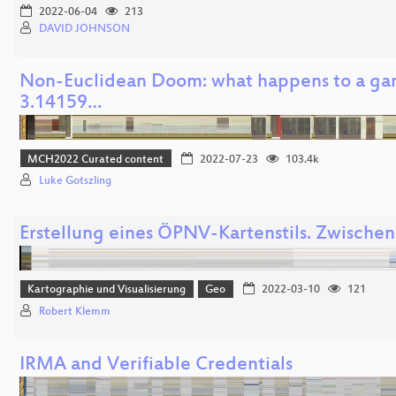
2022-06-04
213
DAVID JOHNSON
Non-Euclidean Doom: what happens to a gam
3.14159…
MCH2022 Curated content
2022-07-23
103.4k
Luke Gotszling
Erstellung eines ÖPNV-Kartenstils. Zwischen
Kartographie und Visualisierung
Geo
2022-03-10
121
Robert Klemm
IRMA and Verifiable Credentials