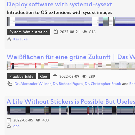
Deploy software with systemd-sysext
Introduction to OS extensions with sysext images
System Administration
2022-08-21
616
Kai Lüke
Weißflächen für eine grüne Zukunft | Das 
Praxisberichte
Geo
2022-03-09
289
Dr. Alexander Willner
,
Dr. Richard Figura
,
Dr. Christopher Frank
and
Rob
A Life Without Stickers is Possible But Useles
2022-06-05
403
eph