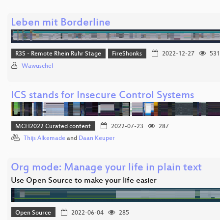
Leben mit Borderline
R3S - Remote Rhein Ruhr Stage
FireShonks
2022-12-27
531
Wawuschel
ICS stands for Insecure Control Systems
MCH2022 Curated content
2022-07-23
287
Thijs Alkemade
and
Daan Keuper
Org mode: Manage your life in plain text
Use Open Source to make your life easier
Open Source
2022-06-04
285