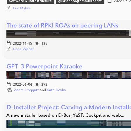
Software & Infrastructure
gulaschprogrammiernacht
2022-05-2
Eric Myhre
The state of RPKI ROAs on peering LANs
2022-11-15
125
Fiona Weber
GPT-3 Powerpoint Karaoke
2022-06-04
292
Adam Froggatt
and
Kate Devlin
D-Installer Project: Carving a Modern Install
A new installer based on D-Bus, YaST, Cockpit and web…