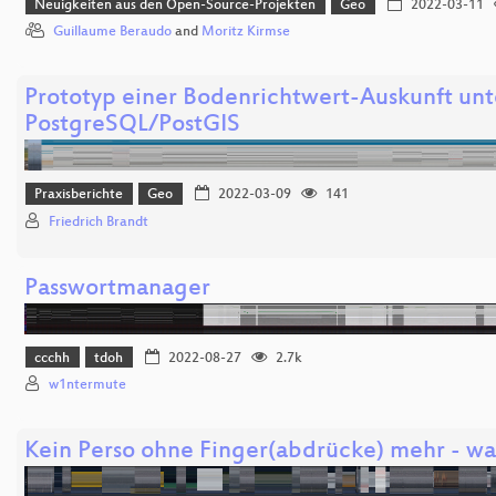
Neuigkeiten aus den Open-Source-Projekten
Geo
2022-03-11
Guillaume Beraudo
and
Moritz Kirmse
Prototyp einer Bodenrichtwert-Auskunft un
PostgreSQL/PostGIS
Praxisberichte
Geo
2022-03-09
141
Friedrich Brandt
Passwortmanager
ccchh
tdoh
2022-08-27
2.7k
w1ntermute
Kein Perso ohne Finger(abdrücke) mehr - wa