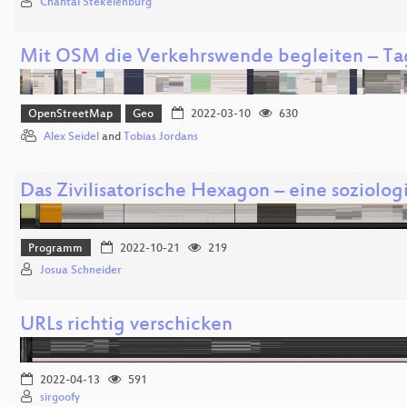
Chantal Stekelenburg
Mit OSM die Verkehrswende begleiten – Tag
OpenStreetMap
Geo
2022-03-10
630
Alex Seidel
and
Tobias Jordans
Das Zivilisatorische Hexagon – eine soziol
Programm
2022-10-21
219
Josua Schneider
URLs richtig verschicken
2022-04-13
591
sirgoofy