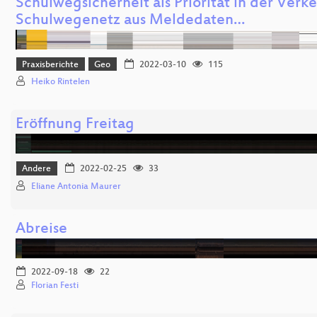
Schulwegsicherheit als Priorität in der Verk
Schulwegenetz aus Meldedaten…
Praxisberichte
Geo
2022-03-10
115
Heiko Rintelen
Eröffnung Freitag
Andere
2022-02-25
33
Eliane Antonia Maurer
Abreise
2022-09-18
22
Florian Festi