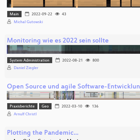
Main
2022-09-22
43
Michal Gutowski
Monitoring wie es 2022 sein sollte
System Administration
2022-08-21
800
Daniel Ziegler
Open Source und agile Software-Entwicklun
Praxisberichte
Geo
2022-03-10
136
Arnulf Christl
Plotting the Pandemic...