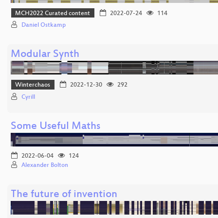
MCH2022 Curated content
2022-07-24
114
Daniel Ostkamp
Modular Synth
Winterchaos
2022-12-30
292
Cyrill
Some Useful Maths
2022-06-04
124
Alexander Bolton
The future of invention