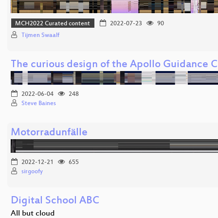
MCH2022 Curated content
2022-07-23
90
Tijmen Swaalf
The curious design of the Apollo Guidance 
2022-06-04
248
Steve Baines
Motorradunfälle
2022-12-21
655
sirgoofy
Digital School ABC
All but cloud