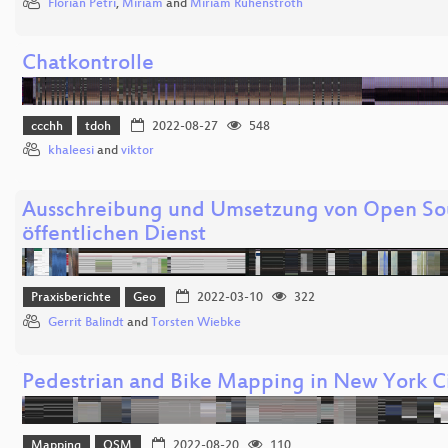
Florian Petri
,
Miriam
and
Miriam Ruhenstroth
Chatkontrolle
ccchh
tdoh
2022-08-27
548
khaleesi
and
viktor
Ausschreibung und Umsetzung von Open So
öffentlichen Dienst
Praxisberichte
Geo
2022-03-10
322
Gerrit Balindt
and
Torsten Wiebke
Pedestrian and Bike Mapping in New York C
Mapping
OSM
2022-08-20
110