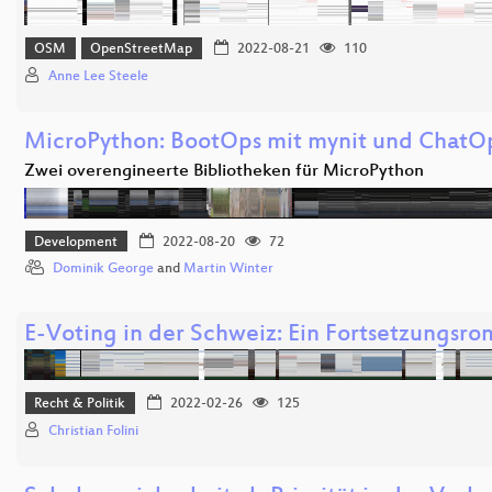
OSM
OpenStreetMap
2022-08-21
110
Anne Lee Steele
MicroPython: BootOps mit mynit und ChatOp
Zwei overengineerte Bibliotheken für MicroPython
Development
2022-08-20
72
Dominik George
and
Martin Winter
E-Voting in der Schweiz: Ein Fortsetzungsr
Recht & Politik
2022-02-26
125
Christian Folini