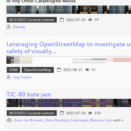
or Any Other Catastrophe-Movie
MCH2022 Curated content
2022-07-25
79
Klaudia
Leveraging OpenStreetMap to investigate ur
safety of visually…
OSM
OpenStreetMap
2022-08-21
51
Sagi Dalyot
TIC-80 byte jam
MCH2022 Curated content
2022-07-24
310
Anne Jan Brouwer
,
Dave Borghuis
,
Superogue
,
Blossom
,
Lynn
and
io