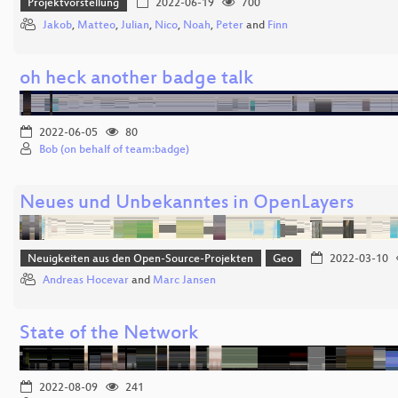
Projektvorstellung
2022-06-19
700
Jakob
,
Matteo
,
Julian
,
Nico
,
Noah
,
Peter
and
Finn
oh heck another badge talk
2022-06-05
80
Bob (on behalf of team:badge)
Neues und Unbekanntes in OpenLayers
Neuigkeiten aus den Open-Source-Projekten
Geo
2022-03-10
Andreas Hocevar
and
Marc Jansen
State of the Network
2022-08-09
241