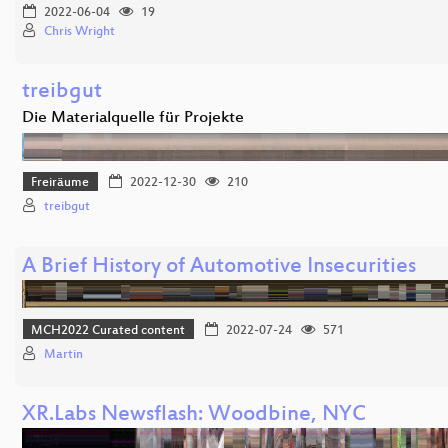
2022-06-04
19
Chris Wright
treibgut
Die Materialquelle für Projekte
Freiräume
2022-12-30
210
treibgut
A Brief History of Automotive Insecurities
MCH2022 Curated content
2022-07-24
571
Martin
XR.Labs Newsflash: Woodbine, NYC