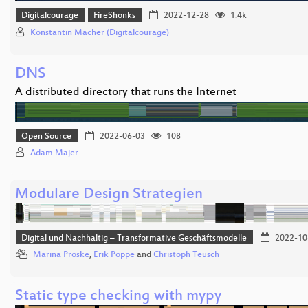
Digitalcourage
FireShonks
2022-12-28
1.4k
Konstantin Macher (Digitalcourage)
DNS
A distributed directory that runs the Internet
Open Source
2022-06-03
108
Adam Majer
Modulare Design Strategien
Digital und Nachhaltig – Transformative Geschäftsmodelle
2022-10
Marina Proske
,
Erik Poppe
and
Christoph Teusch
Static type checking with mypy