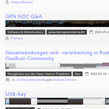
Thomas Reucher
GPN NOC Q&A
Software & Infrastructure
gulaschprogrammiernacht
2022-05-2
Promasu
Geoanwendungen und -verarbeitung in Rust: 
GeoRust-Community
Neuigkeiten aus den Open-Source-Projekten
Geo
2022-03-10
Dr. Christian Beilschmidt
and
Johannes Drönner
USB-Key