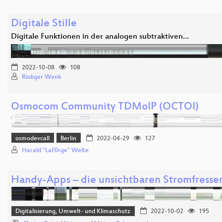
Digitale Stille
Digitale Funktionen in der analogen subtraktiven…
2022-10-08
108
Rüdiger Wenk
Osmocom Community TDMoIP (OCTOI)
osmodevcall
Berlin
2022-04-29
127
Harald "LaF0rge" Welte
Handy-Apps – die unsichtbaren Stromfresse
Digitalisierung, Umwelt- und Klimaschutz
2022-10-02
195