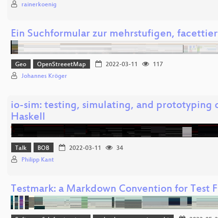
rainerkoenig
Ein Suchformular zur mehrstufigen, facettie
Geo
OpenStreeetMap
2022-03-11
117
Johannes Kröger
io-sim: testing, simulating, and prototyping
Haskell
Talk
BOB
2022-03-11
34
Philipp Kant
Testmark: a Markdown Convention for Test F