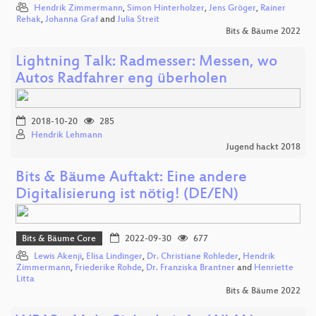
Hendrik Zimmermann
,
Simon Hinterholzer
,
Jens Gröger
,
Rainer
Rehak
,
Johanna Graf
and
Julia Streit
Bits & Bäume 2022
Lightning Talk: Radmesser: Messen, wo
Autos Radfahrer eng überholen
2018-10-20
285
Hendrik Lehmann
Jugend hackt 2018
Bits & Bäume Auftakt: Eine andere
Digitalisierung ist nötig! (DE/EN)
Bits & Bäume Core
2022-09-30
677
Lewis Akenji
,
Elisa Lindinger
,
Dr. Christiane Rohleder
,
Hendrik
Zimmermann
,
Friederike Rohde
,
Dr. Franziska Brantner
and
Henriette
Litta
Bits & Bäume 2022