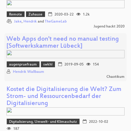
Remote
Zuhause
2020-03-22
1.2k
Jake
,
Hendrik
and
TheGameLab
Jugend hackt 2020
Web Apps don't need no manual testing
[Softwerkskammer Lübeck]
augenpruefraum
swkhl
2019-09-05
154
Hendrik Wallbaum
Chaotikum
Kostet die Digitalisierung die Welt? Zum
Strom- und Ressourcenbedarf der
Digitalisierung
Digitalisierung, Umwelt- und Klimaschutz
2022-10-02
187