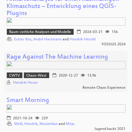
Klimaschutz – Entwicklung eines QGIS-
Plugins
Raum-zeitliche Analysen und Modelle
2024-03-21
156
Eszter Kiss
,
André Hartmann
and
Hendrik Herold
FOSSGIS 2024
Rage Against The Machine Learning
CWTV
Chaos-West
2020-12-27
13.9k
Hendrik Heuer
Remote Chaos Experience
Smart Morning
2021-10-24
229
Melli
,
Hendrik
,
Maximilian
and
Mitja
Jugend hackt 2021