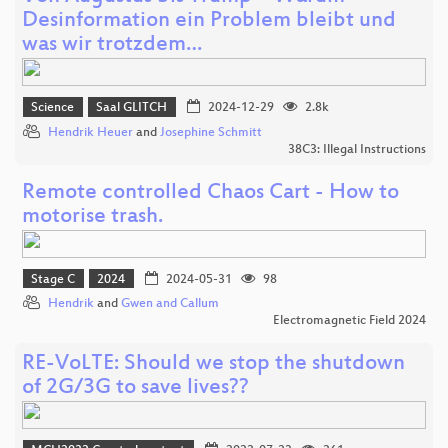
Desinformation ein Problem bleibt und
was wir trotzdem…
Science
Saal GLITCH
2024-12-29
2.8k
Hendrik Heuer
and
Josephine Schmitt
38C3: Illegal Instructions
Remote controlled Chaos Cart - How to
motorise trash.
Stage C
2024
2024-05-31
98
Hendrik
and
Gwen and Callum
Electromagnetic Field 2024
RE-VoLTE: Should we stop the shutdown
of 2G/3G to save lives??