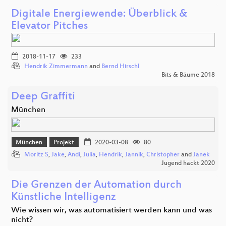
Digitale Energiewende: Überblick &
Elevator Pitches
2018-11-17
233
Hendrik Zimmermann
and
Bernd Hirschl
Bits & Bäume 2018
Deep Graffiti
München
München
Projekt
2020-03-08
80
Moritz S
,
Jake
,
Andi
,
Julia
,
Hendrik
,
Jannik
,
Christopher
and
Janek
Jugend hackt 2020
Die Grenzen der Automation durch
Künstliche Intelligenz
Wie wissen wir, was automatisiert werden kann und was
nicht?