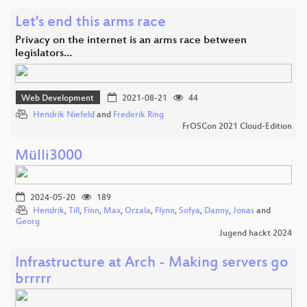
Let's end this arms race
Privacy on the internet is an arms race between
legislators…
Web Development
2021-08-21
44
Hendrik Niefeld
and
Frederik Ring
FrOSCon 2021 Cloud-Edition
Mülli3000
2024-05-20
189
Hendrik
,
Till
,
Finn
,
Max
,
Orzala
,
Flynn
,
Sofya
,
Danny
,
Jonas
and
Georg
Jugend hackt 2024
Infrastructure at Arch - Making servers go
brrrrr