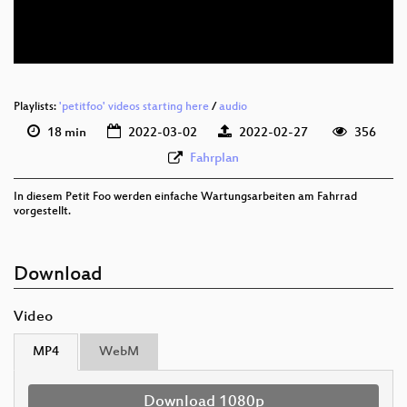
deu 576p (webm)
Playlists:
'petitfoo' videos starting here
/
audio
18 min
2022-03-02
2022-02-27
356
Fahrplan
In diesem Petit Foo werden einfache Wartungsarbeiten am Fahrrad
vorgestellt.
Download
Video
MP4
WebM
Download 1080p