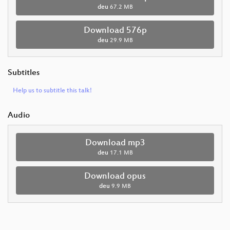
deu
67.2 MB
Download 576p
deu
29.9 MB
Subtitles
Help us to subtitle this talk!
Audio
Download mp3
deu
17.1 MB
Download opus
deu
9.9 MB