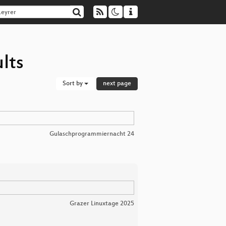
lts
Sort by
next page
Gulaschprogrammiernacht 24
Grazer Linuxtage 2025