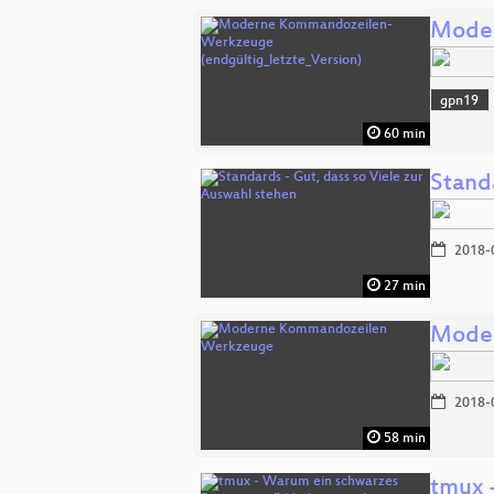
Moder
gpn19
60 min
Standa
2018-
27 min
Mode
2018-
58 min
tmux 