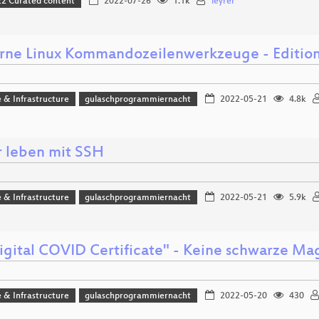
 Curated content
2022-07-26
1.1k
leyrer
ne Linux Kommandozeilenwerkzeuge - Edition 
 & Infrastructure
gulaschprogrammiernacht
2022-05-21
4.8k
r leben mit SSH
 & Infrastructure
gulaschprogrammiernacht
2022-05-21
5.9k
igital COVID Certificate" - Keine schwarze Ma
 & Infrastructure
gulaschprogrammiernacht
2022-05-20
430