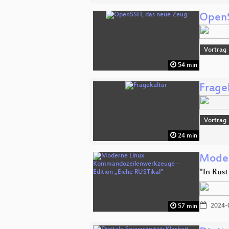
OpenS
Vortrag
54 min
Frage
Vortrag
24 min
Moder
"In Rus
2024-
57 min