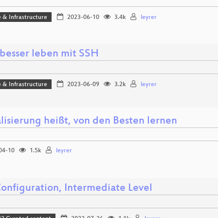
 & Infrastructure
2023-06-10
3.4k
leyrer
besser leben mit SSH
 & Infrastructure
2023-06-09
3.2k
leyrer
lisierung heißt, von den Besten lernen
04-10
1.5k
leyrer
onfiguration, Intermediate Level