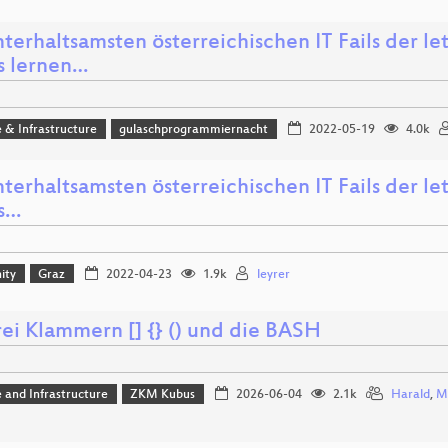
terhaltsamsten österreichischen IT Fails der le
s lernen…
 & Infrastructure
gulaschprogrammiernacht
2022-05-19
4.0k
terhaltsamsten österreichischen IT Fails der le
s…
ity
Graz
2022-04-23
1.9k
leyrer
rei Klammern [] {} () und die BASH
 and Infrastructure
ZKM Kubus
2026-06-04
2.1k
Harald
,
Ma