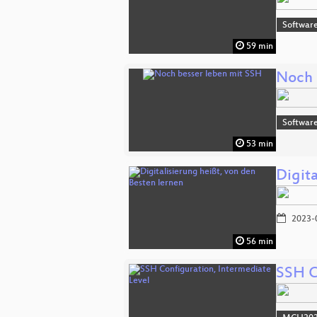
Software
59 min
Noch 
Software
53 min
Digita
2023-
56 min
SSH C