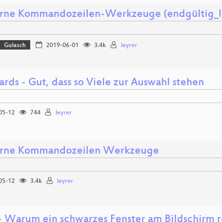
ne Kommandozeilen-Werkzeuge (endgültig_le
Gulasch
2019-06-01
3.4k
leyrer
rds - Gut, dass so Viele zur Auswahl stehen
05-12
744
leyrer
rne Kommandozeilen Werkzeuge
05-12
3.4k
leyrer
- Warum ein schwarzes Fenster am Bildschirm r