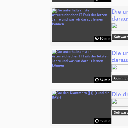
Die un
darau
Software
60 min
Die un
darau
Commun
54 min
Die d
Software
59 min