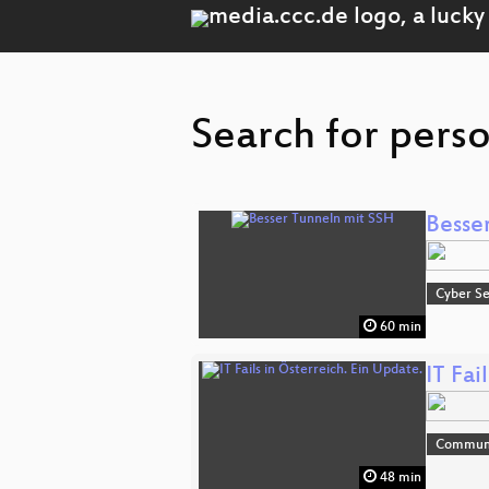
Search for perso
Besse
Cyber Se
60 min
IT Fai
Commun
48 min