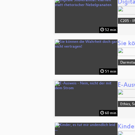
Digita
C205 - I
52 min
Sie k
Darmsta
51 min
E-Aus
Ethics, S
60 min
Kinder