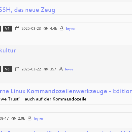
SH, das neue Zeug
V4
2025-03-23
4.4k
leyrer
kultur
V6
2025-03-22
357
leyrer
ne Linux Kommandozeilenwerkzeuge - Edition
t we Trust" - auch auf der Kommandozeile
08-17
2.0k
leyrer