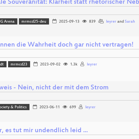
le Souveränität: Klarheit statt rhetorischer N
FG Arena
mrmcd25-deu
2025-09-13
839
leyrer
and
Sarah
önnen die Wahrheit doch gar nicht vertragen!
dt
mrmcd23
2023-09-02
1.3k
leyrer
weis - Nein, nicht der mit dem Strom
ociety & Politics
2023-06-11
699
leyrer
, es tut mir undendlich leid ...