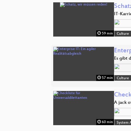
Schat
IT-Karr
59 min
Culture
Enterp
Es gibt
57 min
Culture
Checkl
A jack o
60 min
System A