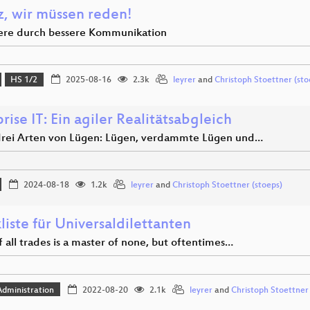
z, wir müssen reden!
iere durch bessere Kommunikation
HS 1/2
2025-08-16
2.3k
leyrer
and
Christoph Stoettner (sto
rise IT: Ein agiler Realitätsabgleich
 drei Arten von Lügen: Lügen, verdammte Lügen und…
2024-08-18
1.2k
leyrer
and
Christoph Stoettner (stoeps)
iste für Universaldilettanten
f all trades is a master of none, but oftentimes…
dministration
2022-08-20
2.1k
leyrer
and
Christoph Stoettner 