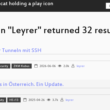
n "Leyrer" returned 32 resu
r Tunneln mit SSH
curity
ZKM Kubus
2026-06-06
2.0k
leyrer
ls in Österreich. Ein Update.
ity
HS i13
2025-04-26
3.7k
leyrer