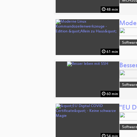
MCH2022
48 min
Moder
Software
61 min
Besse
Software
60 min
"EU D
Software
54 min