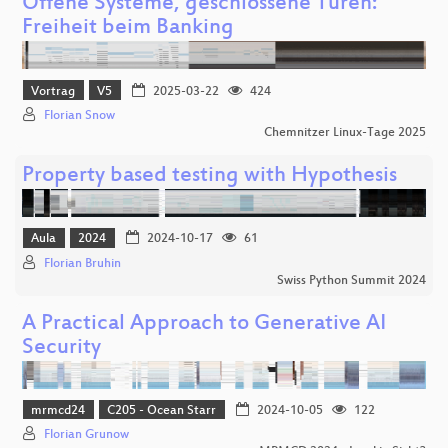
Offene Systeme, geschlossene Türen:
Freiheit beim Banking
Vortrag
V5
2025-03-22
424
Florian Snow
Chemnitzer Linux-Tage 2025
Property based testing with Hypothesis
Aula
2024
2024-10-17
61
Florian Bruhin
Swiss Python Summit 2024
A Practical Approach to Generative AI
Security
mrmcd24
C205 - Ocean Starr
2024-10-05
122
Florian Grunow