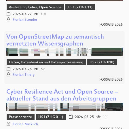
Ausbildung, Lehre, Open Science
HS1 (ZHG 011)
2026-03-27
101
Florian Stender
FOSSGIS 2026
Von OpenStreetMap zu semantisch
vernetzten Wissensgraphen
Daten, Datenbanken und Datenprozessierung
HS2 (ZHG 010)
2026-03-26
69
Florian Thiery
FOSSGIS 2026
Cyber Resilience Act und Open Source –
aktueller Stand aus den Arbeitsgruppen
Praxisberichte
HS1 (ZHG 011)
2026-03-25
111
Florian Micklich