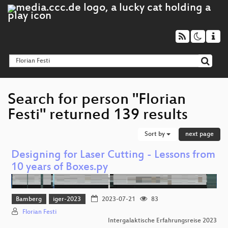
Search for person "Florian
Festi" returned 139 results
Sort by
next page
Designing for Laser Cutting - Lessons from
10 years of Boxes.py
Bamberg
iger-2023
2023-07-21
83
Florian Festi
Intergalaktische Erfahrungsreise 2023