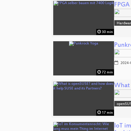
FPGA 
Hardwa
30 min
Punkr
2024-
72 min
What 
openSU
17 min
IoT i