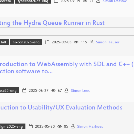
heorem
fyneconf2025-eng
2025-09-19
21
Simon Dassow
ting the Hydra Queue Runner in Rust
Hall
nixcon2025-eng
2025-09-05
115
Simon Hauser
troduction to WebAssembly with SDL and C++ (
ction software to…
osc25-eng
2025-06-27
67
Simon Lees
duction to Usability/UX Evaluation Methods
lgm2025-eng
2025-05-30
85
Simon Harhues