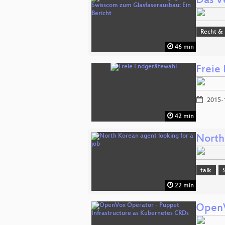
Das V
Recht & 
46 min
Freie
2015-
42 min
North
talk
22 min
OpenV