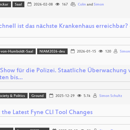
eckar
Saal
2026-02-08
167
Colin
and
Simon
hnell ist das nächste Krankenhaus erreichbar? -
-von-Humboldt-Saal
NIAM2026-deu
2026-01-15
120
Simon
Show für die Polizei. Staatliche Überwachung
tten bis…
ociety & Politics
Ground
2025-12-29
5.1k
Simon Schultz
 the Latest Fyne CLI Tool Changes