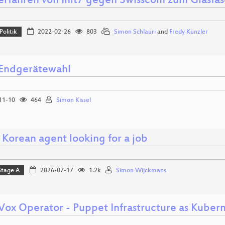
erfahren von Init7 gegen Swisscom zum Glasfas
Politik
2022-02-26
803
Simon Schlauri
and
Fredy Künzler
 Endgerätewahl
11-10
464
Simon Kissel
 Korean agent looking for a job
Stage A
2026-07-17
1.2k
Simon Wijckmans
ox Operator - Puppet Infrastructure as Kuber