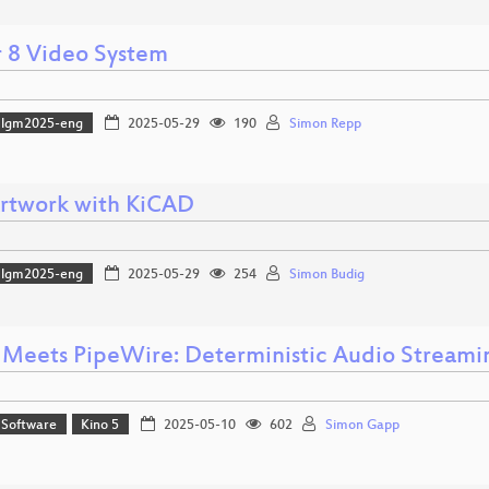
 8 Video System
lgm2025-eng
2025-05-29
190
Simon Repp
rtwork with KiCAD
lgm2025-eng
2025-05-29
254
Simon Budig
 Meets PipeWire: Deterministic Audio Streami
 Software
Kino 5
2025-05-10
602
Simon Gapp