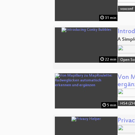
voxconf
31 min
Intro
A Simple
22 min
Open So
Von M
ergän
HS4 (ZH
5 min
Priva