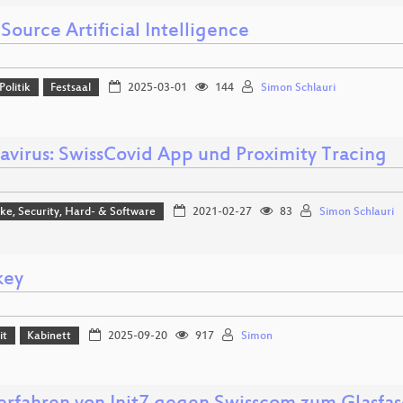
ource Artificial Intelligence
Politik
Festsaal
2025-03-01
144
Simon Schlauri
avirus: SwissCovid App und Proximity Tracing
e, Security, Hard- & Software
2021-02-27
83
Simon Schlauri
key
it
Kabinett
2025-09-20
917
Simon