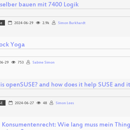
selber bauen mit 7400 Logik
re
2024-06-29
2.9k
Simon Burkhardt
ock Yoga
06-29
753
Sabine Simon
is openSUSE? and how does it help SUSE and it
SE
2024-06-27
48
Simon Lees
m Konsumentenrecht: Wie lang muss mein Thing 