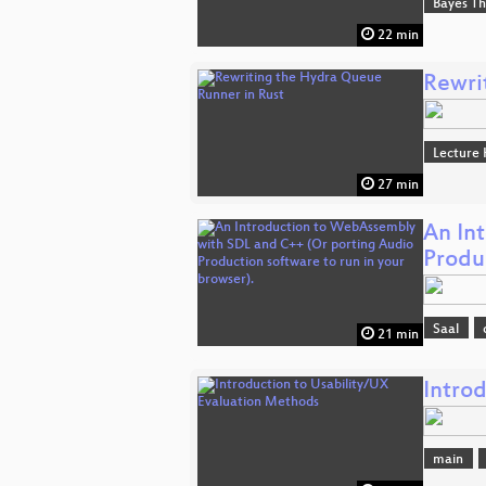
Bayes T
22 min
Rewri
Lecture 
27 min
An In
Produ
Saal
21 min
Intro
main