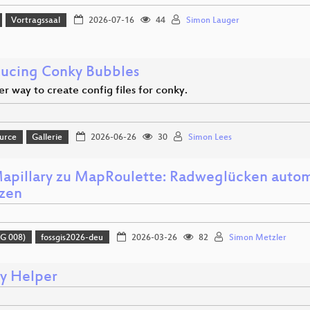
Vortragssaal
2026-07-16
44
Simon Lauger
ducing Conky Bubbles
r way to create config files for conky.
urce
Gallerie
2026-06-26
30
Simon Lees
apillary zu MapRoulette: Radweglücken autom
zen
G 008)
fossgis2026-deu
2026-03-26
82
Simon Metzler
cy Helper