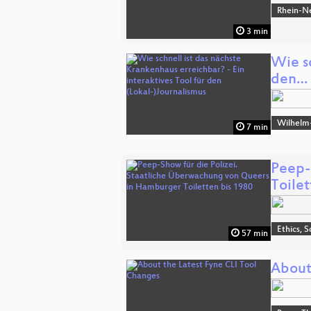
Rhein-N
3 min
Wie sc
den…
Wilhelm
7 min
Peep-
Toile
Ethics, S
57 min
About