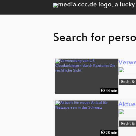
Search for perso
Verwe
Recht & 
44 min
Aktuel
Recht & 
28 min