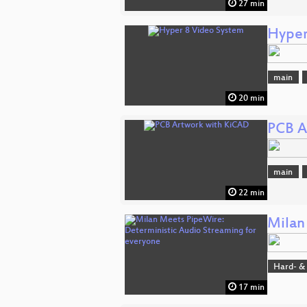
27 min
Hyper
main
20 min
PCB A
main
22 min
Milan
Hard- &
17 min