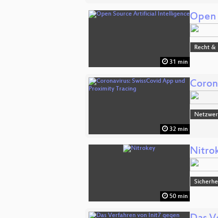
Open S
Recht & 
31 min
Coron
Netzwerk
32 min
Nitro
Sicherhe
50 min