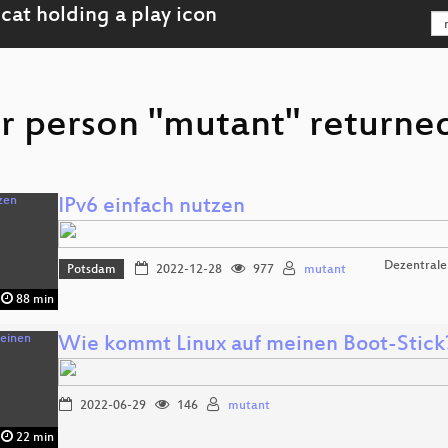
r person "mutant" returned
IPv6 einfach nutzen
Dezentrale
Potsdam
2022-12-28
977
mutant
88 min
Wie kommt Linux auf meinen Boot-Stick
2022-06-29
146
mutant
22 min