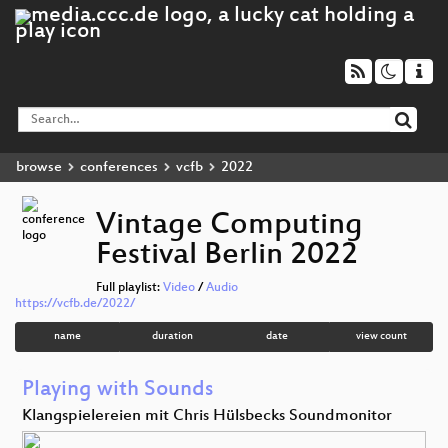
browse
conferences
vcfb
2022
Vintage Computing
Festival Berlin 2022
Full playlist:
Video
/
Audio
https://vcfb.de/2022/
name
duration
date
view count
Playing with Sounds
Klangspielereien mit Chris Hülsbecks Soundmonitor