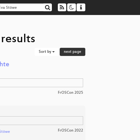
results
Sort by
next page
hte
FrOSCon 2025
FrOSCon 2022
Stöwe