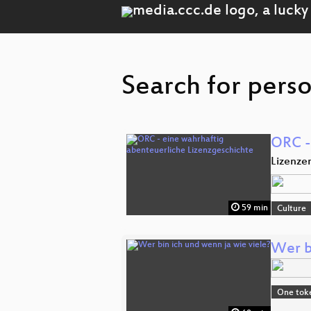
Search for perso
ORC -
Lizenze
59 min
Culture
Wer b
One toke