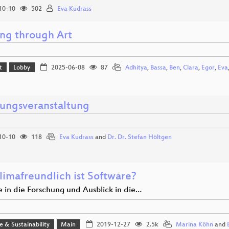
10-10
502
Eva Kudrass
ng through Art
t
Lobby
2025-06-08
87
Adhitya
,
Bassa
,
Ben
,
Clara
,
Egor
,
Eva
nungsveranstaltung
10-10
118
Eva Kudrass
and
Dr. Dr. Stefan Höltgen
limafreundlich ist Software?
e in die Forschung und Ausblick in die…
ce & Sustainability
Main
2019-12-27
2.5k
Marina Köhn
and