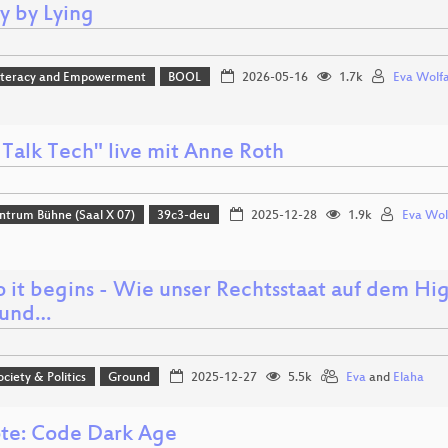
y by Lying
 Literacy and Empowerment
BOOL
2026-05-16
1.7k
Eva Wolf
 Talk Tech" live mit Anne Roth
ntrum Bühne (Saal X 07)
39c3-deu
2025-12-28
1.9k
Eva Wol
o it begins - Wie unser Rechtsstaat auf dem H
– und…
ociety & Politics
Ground
2025-12-27
5.5k
Eva
and
Elaha
te: Code Dark Age