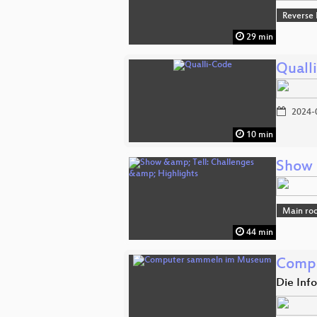
Reverse
29 min
Quall
2024-
10 min
Show 
Main ro
44 min
Comp
Die Inf