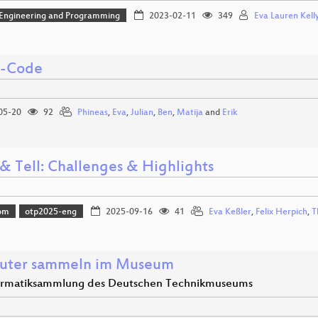
 Engineering and Programming
2023-02-11
349
Eva Lauren Kelly
i-Code
05-20
92
Phineas
,
Eva
,
Julian
,
Ben
,
Matija
and
Erik
& Tell: Challenges & Highlights
om
otp2025-eng
2025-09-16
41
Eva Keßler
,
Felix Herpich
,
T
uter sammeln im Museum
ormatiksammlung des Deutschen Technikmuseums