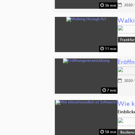
2020-
36 min
Walki
Frankfur
11 min
Eröff
2020-
7 min
Wie k
Einblick
58 min
Resilien