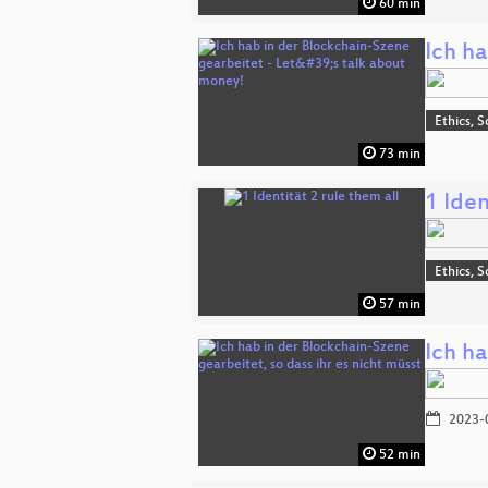
60 min
Ich ha
Ethics, S
73 min
1 Iden
Ethics, S
57 min
Ich ha
2023-
52 min