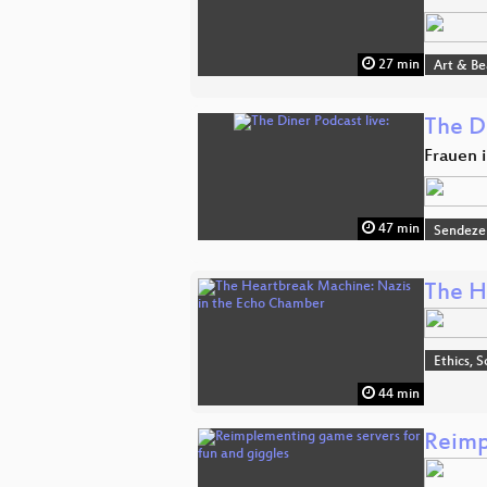
27 min
Art & B
The Di
Frauen 
47 min
Sendeze
The H
Ethics, S
44 min
Reimp