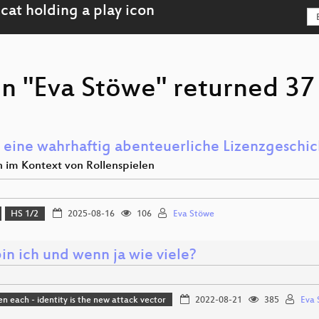
n "Eva Stöwe" returned 37 
 eine wahrhaftig abenteuerliche Lizenzgeschic
n im Kontext von Rollenspielen
HS 1/2
2025-08-16
106
Eva Stöwe
in ich und wenn ja wie viele?
n each - identity is the new attack vector
2022-08-21
385
Eva 