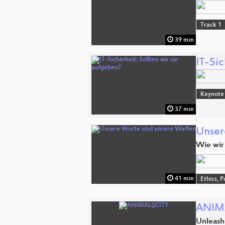
Track 1
39 min
IT-Sic
Keynote
37 min
Unser
Wie wir
41 min
Ethics, P
ANIM
Unleash