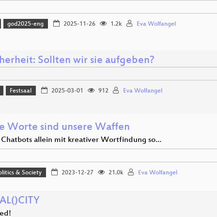
god2025-eng
2025-11-26
1.2k
Eva Wolfangel
herheit: Sollten wir sie aufgeben?
Festsaal
2025-03-01
912
Eva Wolfangel
e Worte sind unsere Waffen
 Chatbots allein mit kreativer Wortfindung so…
olitics & Society
2023-12-27
21.0k
Eva Wolfangel
AL()CITY
ed!