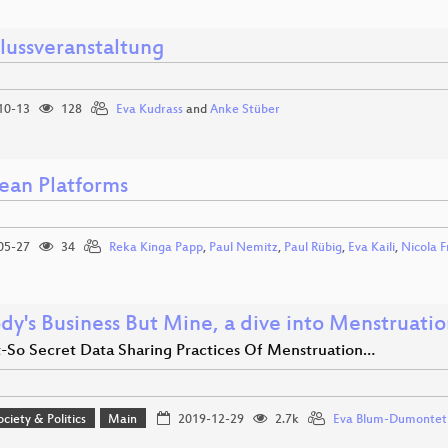
lussveranstaltung
10-13
128
Eva Kudrass
and
Anke Stüber
ean Platforms
05-27
34
Reka Kinga Papp
,
Paul Nemitz
,
Paul Rübig
,
Eva Kaili
,
Nicola 
dy's Business But Mine, a dive into Menstruati
-So Secret Data Sharing Practices Of Menstruation…
ociety & Politics
Main
2019-12-29
2.7k
Eva Blum-Dumontet