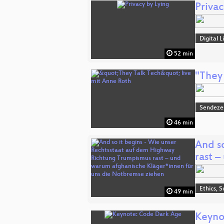
Privac
Digital
52 min
"They
Sendeze
46 min
And s
rast 
Ethics, S
49 min
Keyno