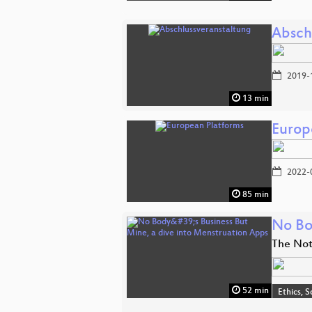
Absch
2019-
13 min
Europ
2022-
85 min
No Bo
The Not
52 min
Ethics, S