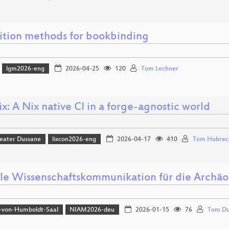
ition methods for bookbinding
lgm2026-eng
2026-04-25
120
Tom Lechner
x: A Nix native CI in a forge-agnostic world
eater Dussane
lixcon2026-eng
2026-04-17
410
Tom Hubrec
lle Wissenschaftskommunikation für die Archäo
-von-Humboldt-Saal
NIAM2026-deu
2026-01-15
76
Tom Du