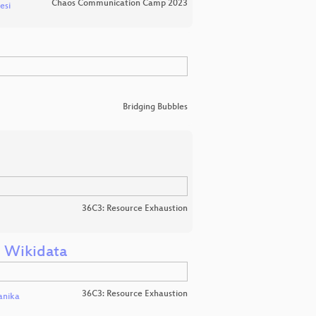
Chaos Communication Camp 2023
esi
Bridging Bubbles
36C3: Resource Exhaustion
n Wikidata
36C3: Resource Exhaustion
nika