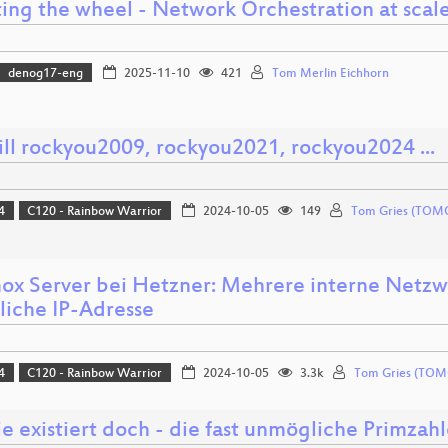
ting the wheel - Network Orchestration at scal
denog17-eng
2025-11-10
421
Tom Merlin Eichhorn
ll rockyou2009, rockyou2021, rockyou2024 ...
4
C120 - Rainbow Warrior
2024-10-05
149
Tom Gries (TOM
ox Server bei Hetzner: Mehrere interne Netzw
liche IP-Adresse
4
C120 - Rainbow Warrior
2024-10-05
3.3k
Tom Gries (TOM
ie existiert doch - die fast unmögliche Primz