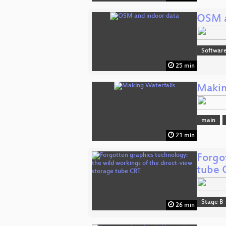
OSM a
Softwar
25 min
Makin
main
21 min
Forgo
tube 
Stage B
26 min