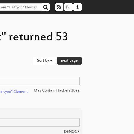
" returned 53
Sort by
next page
May Contain Hackers 2022
alcyon" Clement
DENOG7