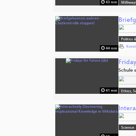
43 min
Milliway
Brief
Politics 
Konst
44 min
Friday
Schule 
41 min
Ethics, S
Inter
Science