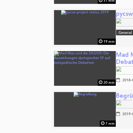
31 min
pycsw
General
19 min
Mad M
Debat
2018-
20 min
Begr
2019-
7 min