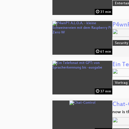
Enterta
31 min
P4wnP
Security
61 min
Ein T
Vortrag
37 min
Chat-
now is t