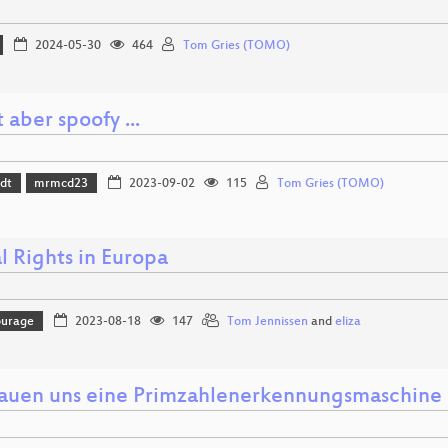
2024-05-30
464
Tom Gries (TOMO)
t aber spoofy ...
dt
mrmcd23
2023-09-02
115
Tom Gries (TOMO)
l Rights in Europa
ourage
2023-08-18
147
Tom Jennissen
and
eliza
auen uns eine Primzahlenerkennungsmaschine