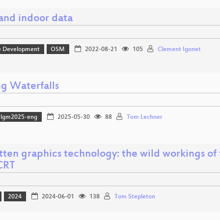
nd indoor data
e Development
OSM
2022-08-21
105
Clement Igonet
g Waterfalls
lgm2025-eng
2025-05-30
88
Tom Lechner
tten graphics technology: the wild workings of 
CRT
2024
2024-06-01
138
Tom Stepleton