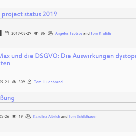
 project status 2019
2019-08-29
86
Angelos Tzotsos
and
Tom Kralidis
ax und die DSGVO: Die Auswirkungen dystopisc
ten
09-21
309
Tom Hillenbrand
üßung
05-26
19
Karolina Albrich
and
Tom Schildhauer