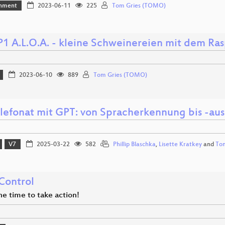
inment
2023-06-11
225
Tom Gries (TOMO)
1 A.L.O.A. - kleine Schweinereien mit dem Ra
2023-06-10
889
Tom Gries (TOMO)
elefonat mit GPT: von Spracherkennung bis -au
V7
2025-03-22
582
Phillip Blaschka
,
Lisette Kratkey
and
To
Control
he time to take action!