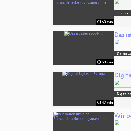
Science
60 min
Das is
Darmsta
50 min
Digita
Digitalc
42 min
Wir b