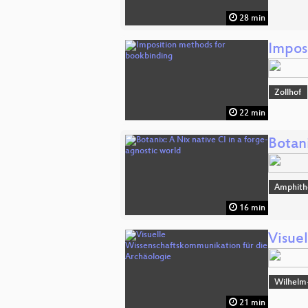
28 min
Impos
Zollhof
22 min
Botani
Amphith
16 min
Visue
Wilhelm
21 min