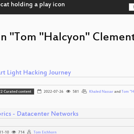
on "Tom "Halcyon" Clement
rt Light Hacking Journey
 Curated content
2022-07-26
581
Khaled Nassar
and
Tom "H
brics - Datacenter Networks
11-10
714
Tom Eichhorn