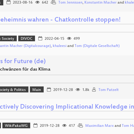
s
2023-08-16
642
Tom Jennissen
,
Konstantin Macher
and
khale
geheimnis wahren - Chatkontrolle stoppen!
& Society
DIVOC
2022-04-15
499
antin Macher (Digitalcourage)
,
khaleesi
and
Tom (Digitale Gesellschaft)
s for Future (de)
schwänzen für das Klima
ociety & Politics
Main
2019-12-28
1.8k
Tom Patzelt
actively Discovering Implicational Knowledge i
WikiPakaWG
2019-12-28
417
Maximilian Marx
and
Tom Ha