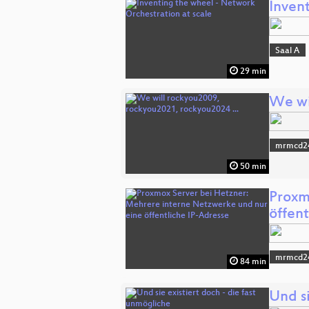
Inven
Saal A
29 min
We wi
mrmcd2
50 min
Proxm
öffent
mrmcd2
84 min
Und s