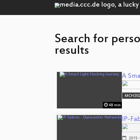
Search for pers
results
A Sma
MCH2022
48 min
IP-Fa
2015-