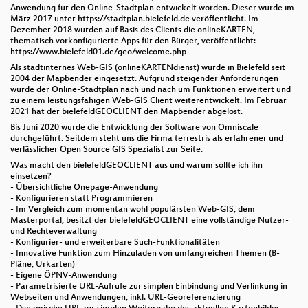
Anwendung für den Online-Stadtplan entwickelt worden. Dieser wurde im
März 2017 unter https://stadtplan.bielefeld.de veröffentlicht. Im
Dezember 2018 wurden auf Basis des Clients die onlineKARTEN,
thematisch vorkonfigurierte Apps für den Bürger, veröffentlicht:
https://www.bielefeld01.de/geo/welcome.php
Als stadtinternes Web-GIS (onlineKARTENdienst) wurde in Bielefeld seit
2004 der Mapbender eingesetzt. Aufgrund steigender Anforderungen
wurde der Online-Stadtplan nach und nach um Funktionen erweitert und
zu einem leistungsfähigen Web-GIS Client weiterentwickelt. Im Februar
2021 hat der bielefeldGEOCLIENT den Mapbender abgelöst.
Bis Juni 2020 wurde die Entwicklung der Software von Omniscale
durchgeführt. Seitdem steht uns die Firma terrestris als erfahrener und
verlässlicher Open Source GIS Spezialist zur Seite.
Was macht den bielefeldGEOCLIENT aus und warum sollte ich ihn
einsetzen?
- Übersichtliche Onepage-Anwendung
- Konfigurieren statt Programmieren
- Im Vergleich zum momentan wohl populärsten Web-GIS, dem
Masterportal, besitzt der bielefeldGEOCLIENT eine vollständige Nutzer-
und Rechteverwaltung
- Konfigurier- und erweiterbare Such-Funktionalitäten
- Innovative Funktion zum Hinzuladen von umfangreichen Themen (B-
Pläne, Urkarten)
- Eigene ÖPNV-Anwendung
- Parametrisierte URL-Aufrufe zur simplen Einbindung und Verlinkung in
Webseiten und Anwendungen, inkl. URL-Georeferenzierung