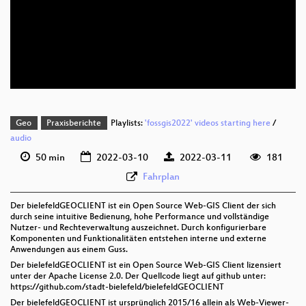
deu 1080p (webm)
deu 576p (mp4)
deu 576p (webm)
Geo
Praxisberichte
Playlists:
'fossgis2022' videos starting here
/
audio
50 min
2022-03-10
2022-03-11
181
Fahrplan
Der bielefeldGEOCLIENT ist ein Open Source Web-GIS Client der sich
durch seine intuitive Bedienung, hohe Performance und vollständige
Nutzer- und Rechteverwaltung auszeichnet. Durch konfigurierbare
Komponenten und Funktionalitäten entstehen interne und externe
Anwendungen aus einem Guss.
Der bielefeldGEOCLIENT ist ein Open Source Web-GIS Client lizensiert
unter der Apache License 2.0. Der Quellcode liegt auf github unter:
https://github.com/stadt-bielefeld/bielefeldGEOCLIENT
Der bielefeldGEOCLIENT ist ursprünglich 2015/16 allein als Web-Viewer-