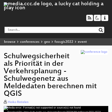
browse
conferences
geo
fossgis2022
event
Schulwegsicherheit
als Priorität in der
Verkehrsplanung -
Schulwegenetz aus
Meldedaten berechnen mit
QGIS
Heiko Rintelen
Media error: Format(s) not supported or source(s) not found
Video
Download File: https://cdn.media.ccc.de/events/fossgis/2022/h264-hd/fossgis2022-15774-