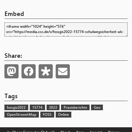
Embed
Share:
Tags
fossgis2022
15774
2022
Praxisberichte
Geo
OpenStreeetMap
FOSS
Online