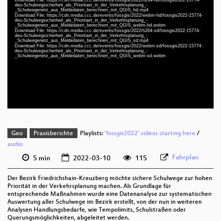
Player
deu-Schulwegsicherheit_als_Prioritaet_in_der_Verkehrsplanung_-
_Schulwegenetz_aus_Meldedaten_berechnen_mit_QGIS_hd.mp4
Download File: https://cdn.media.ccc.de/events/fossgis/2022/webm-hd/fossgis2022-15774-
deu-Schulwegsicherheit_als_Prioritaet_in_der_Verkehrsplanung_-
_Schulwegenetz_aus_Meldedaten_berechnen_mit_QGIS_webm-hd.webm
Download File: https://cdn.media.ccc.de/events/fossgis/2022/h264-sd/fossgis2022-15774-
deu-Schulwegsicherheit_als_Prioritaet_in_der_Verkehrsplanung_-
deu 1080p (mp4)
_Schulwegenetz_aus_Meldedaten_berechnen_mit_QGIS_sd.mp4
Download File: https://cdn.media.ccc.de/events/fossgis/2022/webm-sd/fossgis2022-15774-
deu 1080p (webm)
deu-Schulwegsicherheit_als_Prioritaet_in_der_Verkehrsplanung_-
_Schulwegenetz_aus_Meldedaten_berechnen_mit_QGIS_webm-sd.webm
deu 576p (mp4)
deu 576p (webm)
Geo
Praxisberichte
Playlists:
'fossgis2022' videos starting here
/
audio
Fahrplan
5 min
2022-03-10
115
Der Bezirk Friedrichshain-Kreuzberg möchte sichere Schulwege zur hohen
Priorität in der Verkehrsplanung machen. Als Grundlage für
entsprechende Maßnahmen wurde eine Datenanalyse zur systematischen
Auswertung aller Schulwege im Bezirk erstellt, von der nun in weiteren
Analysen Handlungsbedarfe, wie Tempolimits, Schulstraßen oder
Querungsmöglichkeiten, abgeleitet werden.