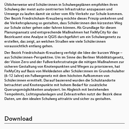
Üblicherweise wird Schüler:innen in Schulwegeplänen empfohlen ihren
Schulweg der meist auto-zentrierten Infrastruktur anzupassen und
Umwege zu laufen damit sie sicher vom Kfz-Verkehr zur Schule kommen.
Der Bezirk Friedrichshain-Kreuzberg möchte dieses Prinzip umkehren und
die Verkehrsplanung so gestalten, dass Schüler:innen den kürzesten Weg
zur Schule sicher gehen oder fahren können. Als Grundlage für diesen
Planungsansatz und entsprechende Maßnahmen hat FixMyCity für das
Bezirksamt eine Analyse in QGIS durchgeführt um ein Schulwegenetz zu
erstellen, das zeigt, an welchen Straßen wie viele Schüler:innen
voraussichtlich entlang gehen.
Der Bezirk Friedrichshain-Kreuzberg verfolgt die Idee der kurzen Wege –
aus Schüler:innen-Perspektive. Um im Sinne des Berliner Mobilitätsgesetz,
der Vision Zero und der Fußverkehrsstrategie die nötigen Maßnahmen zur
sicheren Gestaltung von Knotenpunkten und Wegen zu priorisieren, hat
FixMyCity auf Basis von Meldedaten aller Schüler:innen im Grundschulalter
(6-12 Jahre) ein Fußwegenetz mit dem höchsten Aufkommen von
Schüler:innen ermittelt. Darauf basierend wurden die Schulstandorte
betrachtet und Knotenpunkte mit hohem Bedarf für zusätzliche
Querungsmöglichkeiten analysiert. Im Abgleich mit bestehenden
Tempolimits, Lichtsignalanlagen und Zebrastreifen nutzt der Bezirk diese
Daten, um den idealen Schulweg attraktiv und sicher zu gestalten.
Download