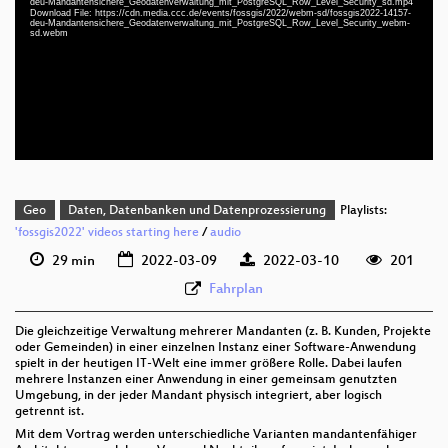
deu-Mandantensichere_Geodatenverwaltung_mit_PostgreSQL_Row_Level_Security_sd.mp4
deu 1080p (mp4)
Download File: https://cdn.media.ccc.de/events/fossgis/2022/webm-sd/fossgis2022-14157-
deu-Mandantensichere_Geodatenverwaltung_mit_PostgreSQL_Row_Level_Security_webm-
sd.webm
deu 1080p (webm)
deu 576p (mp4)
deu 576p (webm)
Geo
Daten, Datenbanken und Datenprozessierung
Playlists:
'fossgis2022' videos starting here
/
audio
29 min
2022-03-09
2022-03-10
201
Fahrplan
Die gleichzeitige Verwaltung mehrerer Mandanten (z. B. Kunden, Projekte
oder Gemeinden) in einer einzelnen Instanz einer Software-Anwendung
spielt in der heutigen IT-Welt eine immer größere Rolle. Dabei laufen
mehrere Instanzen einer Anwendung in einer gemeinsam genutzten
Umgebung, in der jeder Mandant physisch integriert, aber logisch
getrennt ist.
Mit dem Vortrag werden unterschiedliche Varianten mandantenfähiger