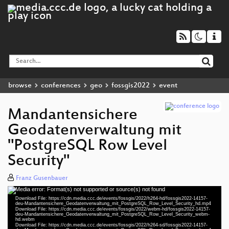
browse
conferences
geo
fossgis2022
event
Mandantensichere
Geodatenverwaltung mit
"PostgreSQL Row Level
Security"
Franz Gusenbauer
Media error: Format(s) not supported or source(s) not found
Video
Download File: https://cdn.media.ccc.de/events/fossgis/2022/h264-hd/fossgis2022-14157-
Player
deu-Mandantensichere_Geodatenverwaltung_mit_PostgreSQL_Row_Level_Security_hd.mp4
Download File: https://cdn.media.ccc.de/events/fossgis/2022/webm-hd/fossgis2022-14157-
deu-Mandantensichere_Geodatenverwaltung_mit_PostgreSQL_Row_Level_Security_webm-
hd.webm
Download File: https://cdn.media.ccc.de/events/fossgis/2022/h264-sd/fossgis2022-14157-