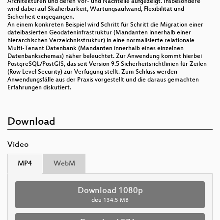
Architekturen und deren Vor- und Nachteile aufgezeigt. Insbesondere
wird dabei auf Skalierbarkeit, Wartungsaufwand, Flexibilität und
Sicherheit eingegangen.
An einem konkreten Beispiel wird Schritt für Schritt die Migration einer
dateibasierten Geodateninfrastruktur (Mandanten innerhalb einer
hierarchischen Verzeichnisstruktur) in eine normalisierte relationale
Multi-Tenant Datenbank (Mandanten innerhalb eines einzelnen
Datenbankschemas) näher beleuchtet. Zur Anwendung kommt hierbei
PostgreSQL/PostGIS, das seit Version 9.5 Sicherheitsrichtlinien für Zeilen
(Row Level Security) zur Verfügung stellt. Zum Schluss werden
Anwendungsfälle aus der Praxis vorgestellt und die daraus gemachten
Erfahrungen diskutiert.
Download
Video
MP4
WebM
Download 1080p
deu
134.5 MB