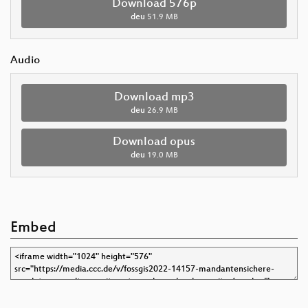
Download 576p
deu
51.9 MB
Audio
Download mp3
deu
26.9 MB
Download opus
deu
19.0 MB
Embed