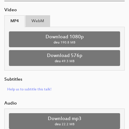
Video
MP4
WebM
Download 1080p
deu
190.8 MB
Download 576p
deu
49.3 MB
Subtitles
Help us to subtitle this talk!
Audio
Download mp3
deu
22.2 MB