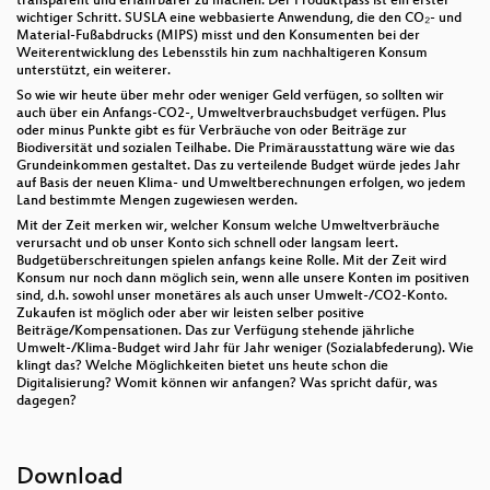
transparent und erfahrbarer zu machen. Der Produktpass ist ein erster
wichtiger Schritt. SUSLA eine webbasierte Anwendung, die den CO₂- und
Material-Fußabdrucks (MIPS) misst und den Konsumenten bei der
Weiterentwicklung des Lebensstils hin zum nachhaltigeren Konsum
unterstützt, ein weiterer.
So wie wir heute über mehr oder weniger Geld verfügen, so sollten wir
auch über ein Anfangs-CO2-, Umweltverbrauchsbudget verfügen. Plus
oder minus Punkte gibt es für Verbräuche von oder Beiträge zur
Biodiversität und sozialen Teilhabe. Die Primärausstattung wäre wie das
Grundeinkommen gestaltet. Das zu verteilende Budget würde jedes Jahr
auf Basis der neuen Klima- und Umweltberechnungen erfolgen, wo jedem
Land bestimmte Mengen zugewiesen werden.
Mit der Zeit merken wir, welcher Konsum welche Umweltverbräuche
verursacht und ob unser Konto sich schnell oder langsam leert.
Budgetüberschreitungen spielen anfangs keine Rolle. Mit der Zeit wird
Konsum nur noch dann möglich sein, wenn alle unsere Konten im positiven
sind, d.h. sowohl unser monetäres als auch unser Umwelt-/CO2-Konto.
Zukaufen ist möglich oder aber wir leisten selber positive
Beiträge/Kompensationen. Das zur Verfügung stehende jährliche
Umwelt-/Klima-Budget wird Jahr für Jahr weniger (Sozialabfederung). Wie
klingt das? Welche Möglichkeiten bietet uns heute schon die
Digitalisierung? Womit können wir anfangen? Was spricht dafür, was
dagegen?
Download