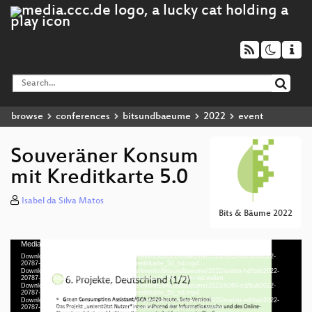
browse
conferences
bitsundbaeume
2022
event
Souveräner Konsum
mit Kreditkarte 5.0
Isabel da Silva Matos
Bits & Bäume 2022
Media error: Format(s) not supported or source(s) not found
Video
Download File: https://cdn.media.ccc.de/events/bitsundbaeume/2022/h264-hd/bub2022-
Player
20787-deu-Souveraener_Konsum_mit_Kreditkarte_50_hd.mp4
Download File: https://cdn.media.ccc.de/events/bitsundbaeume/2022/webm-hd/bub2022-
20787-deu-Souveraener_Konsum_mit_Kreditkarte_50_webm-hd.webm
Download File: https://cdn.media.ccc.de/events/bitsundbaeume/2022/h264-sd/bub2022-
20787-deu-Souveraener_Konsum_mit_Kreditkarte_50_sd.mp4
Download File: https://cdn.media.ccc.de/events/bitsundbaeume/2022/webm-sd/bub2022-
deu 1080p (mp4)
20787-deu-Souveraener_Konsum_mit_Kreditkarte_50_webm-sd.webm