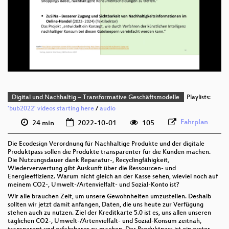
deu 1080p (webm)
deu 576p (mp4)
deu 576p (webm)
Digital und Nachhaltig – Transformative Geschäftsmodelle
Playlists:
'bub2022' videos starting here
/
audio
Fahrplan
24 min
2022-10-01
105
Die Ecodesign Verordnung für Nachhaltige Produkte und der digitale
Produktpass sollen die Produkte transparenter für die Kunden machen.
Die Nutzungsdauer dank Reparatur-, Recyclingfähigkeit,
Wiederverwertung gibt Auskunft über die Ressourcen- und
Energieeffizienz. Warum nicht gleich an der Kasse sehen, wieviel noch auf
meinem CO2-, Umwelt-/Artenvielfalt- und Sozial-Konto ist?
Wir alle brauchen Zeit, um unsere Gewohnheiten umzustellen. Deshalb
sollten wir jetzt damit anfangen, Daten, die uns heute zur Verfügung
stehen auch zu nutzen. Ziel der Kreditkarte 5.0 ist es, uns allen unseren
täglichen CO2-, Umwelt-/Artenvielfalt- und Sozial-Konsum zeitnah,