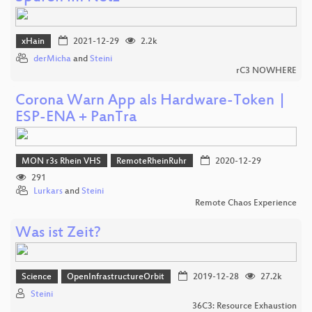
xHain
2021-12-29
2.2k
derMicha
and
Steini
rC3 NOWHERE
Corona Warn App als Hardware-Token |
ESP-ENA + PanTra
MON r3s Rhein VHS
RemoteRheinRuhr
2020-12-29
291
Lurkars
and
Steini
Remote Chaos Experience
Was ist Zeit?
Science
OpenInfrastructureOrbit
2019-12-28
27.2k
Steini
36C3: Resource Exhaustion