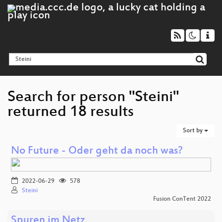
Search for person "Steini"
returned 18 results
Sort by
No Future - Oder geht da noch was?
2022-06-29
578
Steini
Fusion ConTent 2022
Spuren im Netz