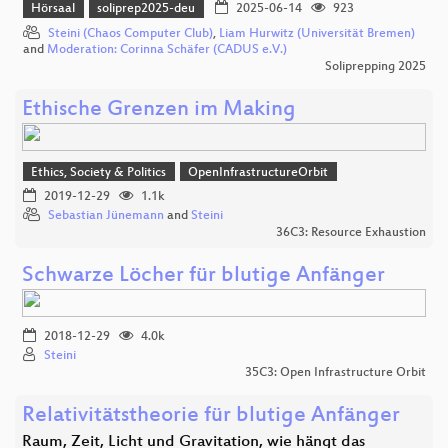
Hörsaal
soliprep2025-deu
2025-06-14
923
Steini (Chaos Computer Club)
,
Liam Hurwitz (Universität Bremen)
and
Moderation: Corinna Schäfer (CADUS e.V.)
Soliprepping 2025
Ethische Grenzen im Making
Ethics, Society & Politics
OpenInfrastructureOrbit
2019-12-29
1.1k
Sebastian Jünemann
and
Steini
36C3: Resource Exhaustion
Schwarze Löcher für blutige Anfänger
2018-12-29
4.0k
Steini
35C3: Open Infrastructure Orbit
Relativitätstheorie für blutige Anfänger
Raum, Zeit, Licht und Gravitation, wie hängt das