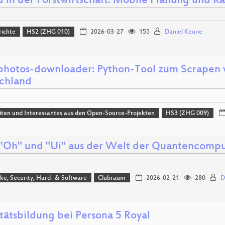
d in der Forstwirtschaft: Mobile Planung und K
richte
HS2 (ZHG 010)
2026-03-27
155
Daniel Keune
photos-downloader: Python-Tool zum Scrapen v
chland
ten und Interessantes aus den Open-Source-Projekten
HS3 (ZHG 009)
 "Oh" und "Ui" aus der Welt der Quantencomp
e, Security, Hard- & Software
Clubraum
2026-02-21
280
D
tätsbildung bei Persona 5 Royal