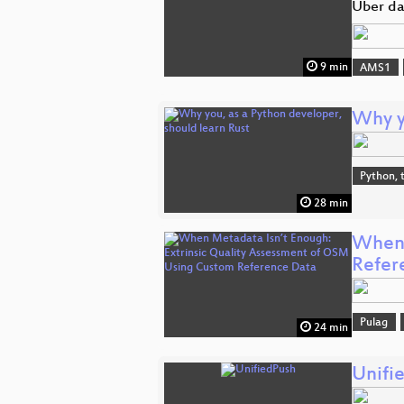
Über da
9 min
AMS1
Why y
Python, 
28 min
When 
Refer
Pulag
24 min
Unifi