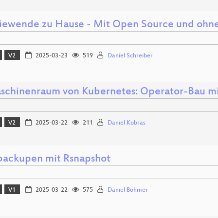
iewende zu Hause - Mit Open Source und ohn
V2
2025-03-23
519
Daniel Schreiber
schinenraum von Kubernetes: Operator-Bau mi
V2
2025-03-22
211
Daniel Kobras
 backupen mit Rsnapshot
V1
2025-03-22
575
Daniel Böhmer