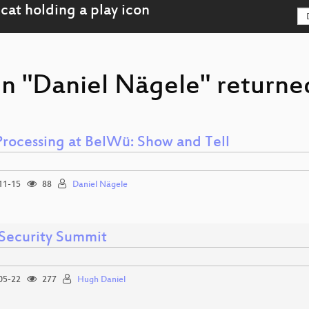
on "Daniel Nägele" returned
Processing at BelWü: Show and Tell
11-15
88
Daniel Nägele
 Security Summit
05-22
277
Hugh Daniel