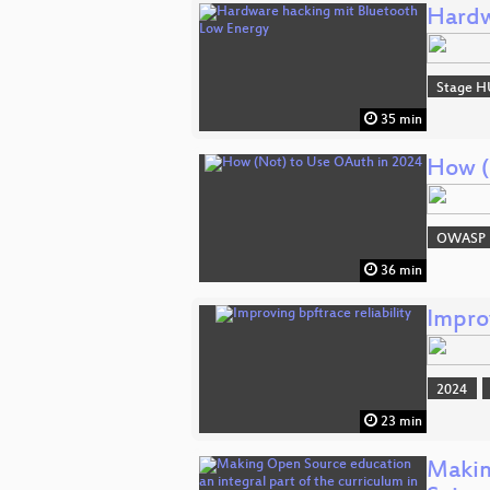
Hardw
Stage H
35 min
How (
OWASP
36 min
Improv
2024
23 min
Makin