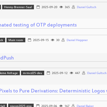
Henny-Brenner-Saal
2025-09-20
365
Daniel Gultsch
ated testing of OTP deployments
ack
Main room
2025-09-15
30
Daniel Heppner
edPush
leine Anfrage
mrmcd25-deu
2025-09-12
447
Daniel Gultsch
ixels to Pure Derivations: Deterministic Logos 
Hall
nixcon2025-eng
2025-09-06
167
Daniel Baker