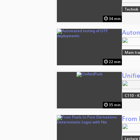
Technik
34 min
Autom
Main tr
22 min
Unifi
C110 - K
35 min
From P
Lecture 