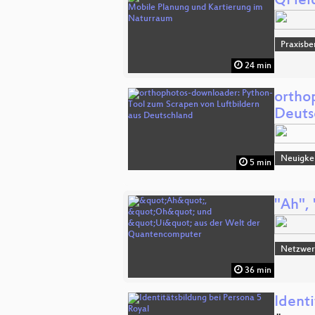
QFiel
Praxisbe
24 min
ortho
Deuts
Neuigkei
5 min
"Ah",
Netzwerk
36 min
Identi