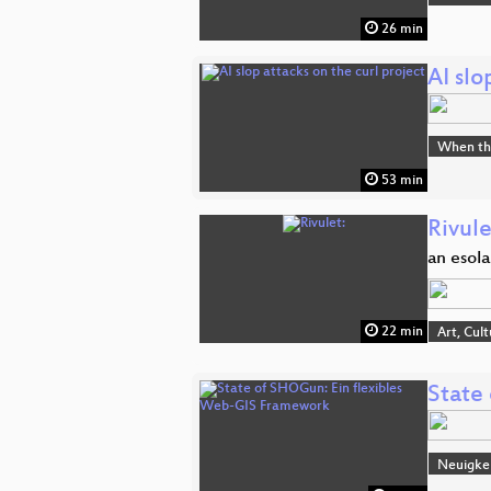
26 min
AI slo
When the 
53 min
Rivule
an esol
22 min
Art, Cul
State
Neuigkei