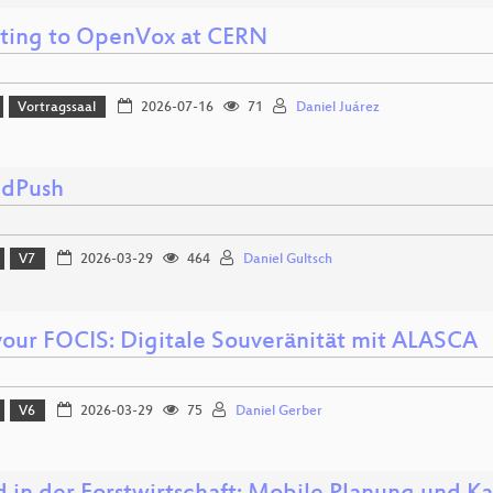
ting to OpenVox at CERN
Vortragssaal
2026-07-16
71
Daniel Juárez
edPush
V7
2026-03-29
464
Daniel Gultsch
 your FOCIS: Digitale Souveränität mit ALASCA
V6
2026-03-29
75
Daniel Gerber