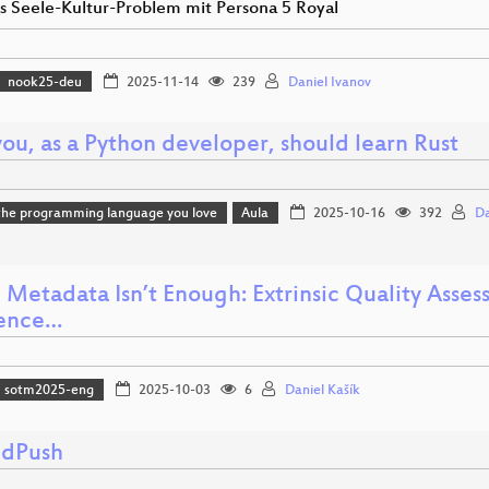
s Seele-Kultur-Problem mit Persona 5 Royal
nook25-deu
2025-11-14
239
Daniel Ivanov
ou, as a Python developer, should learn Rust
the programming language you love
Aula
2025-10-16
392
Da
Metadata Isn’t Enough: Extrinsic Quality Ass
ence…
sotm2025-eng
2025-10-03
6
Daniel Kašík
edPush