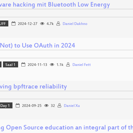
are hacking mit Bluetooth Low Energy
UFF
2024-12-27
4.7k
Daniel Dakhno
Not) to Use OAuth in 2024
Saal 1
2024-11-13
1.1k
Daniel Fett
ing bpftrace reliability
Day 1
2024-09-25
32
Daniel Xu
g Open Source education an integral part of t