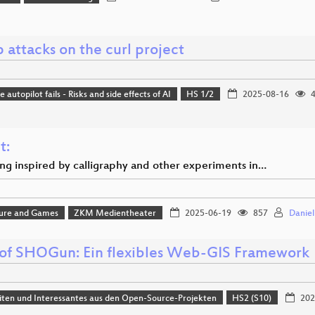
p attacks on the curl project
autopilot fails - Risks and side effects of AI
HS 1/2
2025-08-16
4
t:
ang inspired by calligraphy and other experiments in…
ture and Games
ZKM Medientheater
2025-06-19
857
Daniel
 of SHOGun: Ein flexibles Web-GIS Framework
ten und Interessantes aus den Open-Source-Projekten
HS2 (S10)
202