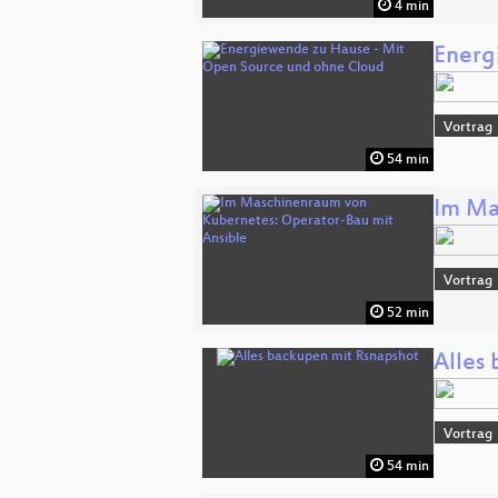
4 min
Energ
Vortrag
54 min
Im Ma
Vortrag
52 min
Alles
Vortrag
54 min