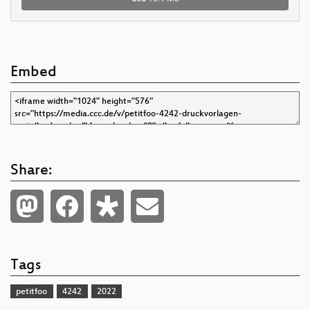
Embed
Share:
Tags
petitfoo
4242
2022