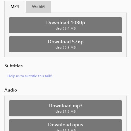
MP4
WebM
Download 1080p
deu
62.4 MB
Download 576p
deu
35.9 MB
Subtitles
Help us to subtitle this talk!
Audio
Download mp3
deu
21.6 MB
Download opus
deu
18.1 MB