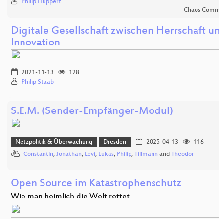
Philip Huppert
Chaos Comm
Digitale Gesellschaft zwischen Herrschaft un
Innovation
2021-11-13
128
Philip Staab
S.E.M. (Sender-Empfänger-Modul)
Netzpolitik & Überwachung
Dresden
2025-04-13
116
Constantin
,
Jonathan
,
Levi
,
Lukas
,
Philip
,
Tillmann
and
Theodor
Open Source im Katastrophenschutz
Wie man heimlich die Welt rettet