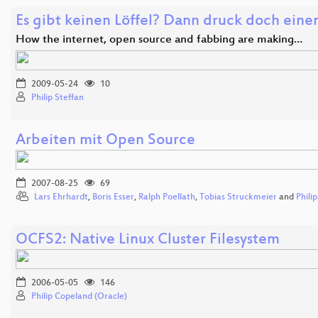
Es gibt keinen Löffel? Dann druck doch eine
How the internet, open source and fabbing are making…
2009-05-24
10
Philip Steffan
Arbeiten mit Open Source
2007-08-25
69
Lars Ehrhardt
,
Boris Esser
,
Ralph Poellath
,
Tobias Struckmeier
and
Phili
OCFS2: Native Linux Cluster Filesystem
2006-05-05
146
Philip Copeland (Oracle)