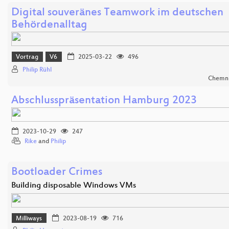
Digital souveränes Teamwork im deutschen
Behördenalltag
Vortrag
V6
2025-03-22
496
Philip Rühl
Chemni
Abschlusspräsentation Hamburg 2023
2023-10-29
247
Rike
and
Philip
Bootloader Crimes
Building disposable Windows VMs
Milliways
2023-08-19
716