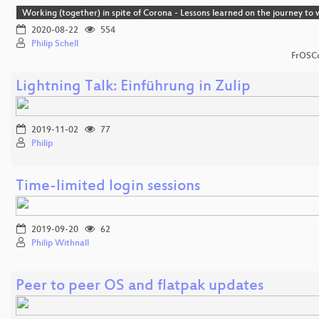
Working (together) in spite of Corona - Lessons learned on the journey t
2020-08-22
554
Philip Schell
FrOSCo
Lightning Talk: Einführung in Zulip
2019-11-02
77
Philip
Time-limited login sessions
2019-09-20
62
Philip Withnall
Peer to peer OS and flatpak updates