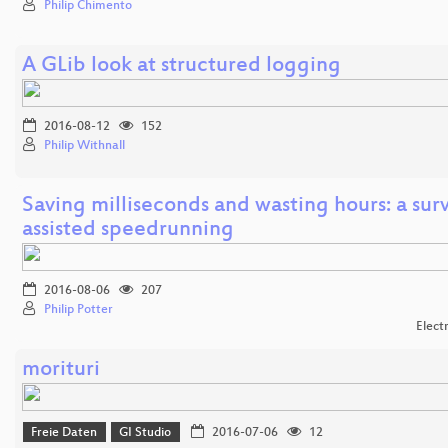
Philip Chimento
A GLib look at structured logging
2016-08-12
152
Philip Withnall
Saving milliseconds and wasting hours: a surv
assisted speedrunning
2016-08-06
207
Philip Potter
Elect
morituri
Freie Daten
GI Studio
2016-07-06
12