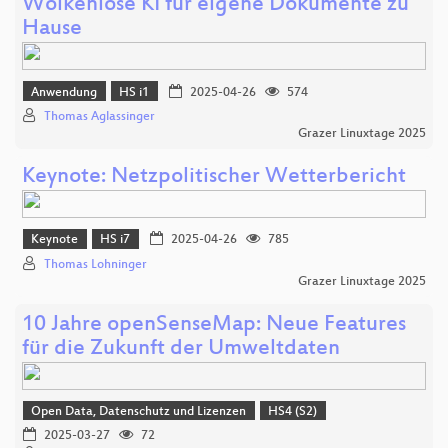
Wolkenlose KI für eigene Dokumente zu
Hause
Anwendung
HS i1
2025-04-26
574
Thomas Aglassinger
Grazer Linuxtage 2025
Keynote: Netzpolitischer Wetterbericht
Keynote
HS i7
2025-04-26
785
Thomas Lohninger
Grazer Linuxtage 2025
10 Jahre openSenseMap: Neue Features
für die Zukunft der Umweltdaten
Open Data, Datenschutz und Lizenzen
HS4 (S2)
2025-03-27
72