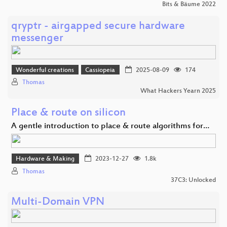
Bits & Bäume 2022
qryptr - airgapped secure hardware
messenger
Wonderful creations
Cassiopeia
2025-08-09
174
Thomas
What Hackers Yearn 2025
Place & route on silicon
A gentle introduction to place & route algorithms for…
Hardware & Making
2023-12-27
1.8k
Thomas
37C3: Unlocked
Multi-Domain VPN