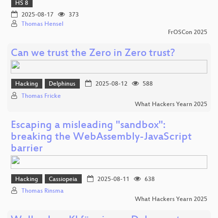
HS 8
2025-08-17
373
Thomas Hensel
FrOSCon 2025
Can we trust the Zero in Zero trust?
Hacking
Delphinus
2025-08-12
588
Thomas Fricke
What Hackers Yearn 2025
Escaping a misleading "sandbox":
breaking the WebAssembly-JavaScript
barrier
Hacking
Cassiopeia
2025-08-11
638
Thomas Rinsma
What Hackers Yearn 2025