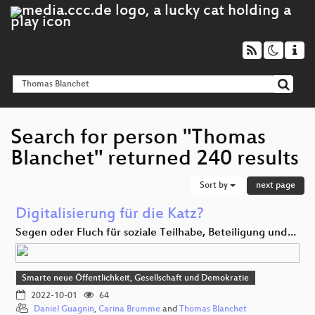
Search for person "Thomas
Blanchet" returned 240 results
Sort by
next page
Digitalisierung für die Katz?
Segen oder Fluch für soziale Teilhabe, Beteiligung und…
Smarte neue Öffentlichkeit, Gesellschaft und Demokratie
2022-10-01
64
Daniel Guagnin
,
Carina Brumme
and
Thomas Blanchet