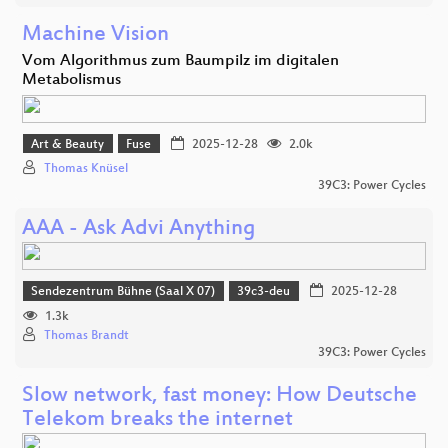
Machine Vision
Vom Algorithmus zum Baumpilz im digitalen
Metabolismus
Art & Beauty
Fuse
2025-12-28
2.0k
Thomas Knüsel
39C3: Power Cycles
AAA - Ask Advi Anything
Sendezentrum Bühne (Saal X 07)
39c3-deu
2025-12-28
1.3k
Thomas Brandt
39C3: Power Cycles
Slow network, fast money: How Deutsche
Telekom breaks the internet