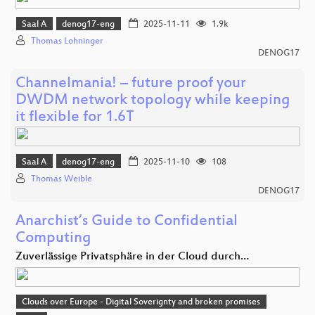
Saal A
denog17-eng
2025-11-11
1.9k
Thomas Lohninger
DENOG17
Channelmania! – future proof your
DWDM network topology while keeping
it flexible for 1.6T
Saal A
denog17-eng
2025-11-10
108
Thomas Weible
DENOG17
Anarchist’s Guide to Confidential
Computing
Zuverlässige Privatsphäre in der Cloud durch…
Clouds over Europe - Digital Soverignty and broken promises