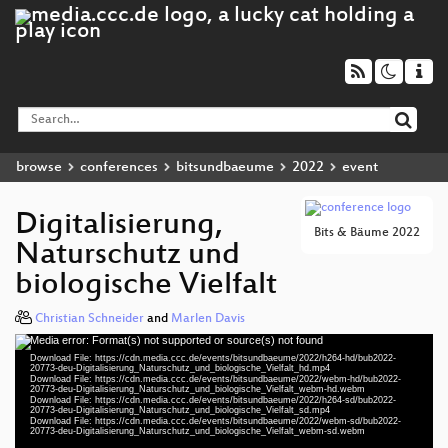
browse
conferences
bitsundbaeume
2022
event
Digitalisierung,
Bits & Bäume 2022
Naturschutz und
biologische Vielfalt
Christian Schneider
and
Marlen Davis
Media error: Format(s) not supported or source(s) not found
Video
Download File: https://cdn.media.ccc.de/events/bitsundbaeume/2022/h264-hd/bub2022-
Player
20773-deu-Digitalisierung_Naturschutz_und_biologische_Vielfalt_hd.mp4
Download File: https://cdn.media.ccc.de/events/bitsundbaeume/2022/webm-hd/bub2022-
20773-deu-Digitalisierung_Naturschutz_und_biologische_Vielfalt_webm-hd.webm
Download File: https://cdn.media.ccc.de/events/bitsundbaeume/2022/h264-sd/bub2022-
20773-deu-Digitalisierung_Naturschutz_und_biologische_Vielfalt_sd.mp4
Download File: https://cdn.media.ccc.de/events/bitsundbaeume/2022/webm-sd/bub2022-
deu 1080p (mp4)
20773-deu-Digitalisierung_Naturschutz_und_biologische_Vielfalt_webm-sd.webm