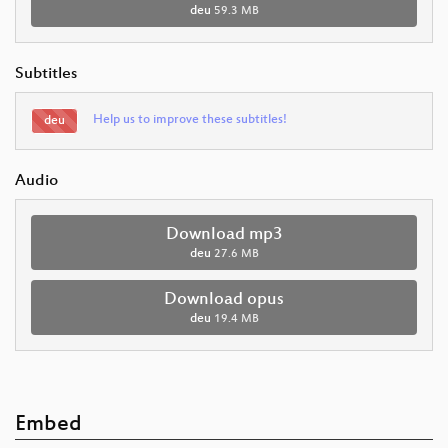
deu
59.3 MB
Subtitles
Help us to improve these subtitles!
deu
Audio
Download mp3
deu
27.6 MB
Download opus
deu
19.4 MB
Embed