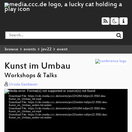
browse
events
jev22
event
Kunst im Umbau
Workshops & Talks
Ursula Gaisbauer
Media error: Format(s) not supported or source(s) not found
Video
Download File: https://cdn.media.ccc.de/events/jev22/h264-hd/jev22-3592-deu-
Player
Kunst_im_Umbau_hd.mp4
Download File: https://cdn.media.ccc.de/events/jev22/webm-hd/jev22-3592-deu-
Kunst_im_Umbau_webm-hd.webm
Download File: https://cdn.media.ccc.de/events/jev22/h264-sd/jev22-3592-deu-
Kunst_im_Umbau_sd.mp4
Download File: https://cdn.media.ccc.de/events/jev22/webm-sd/jev22-3592-deu-
deu 1080p (mp4)
Kunst_im_Umbau_webm-sd.webm
deu 1080p (webm)