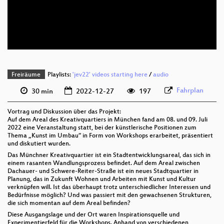
deu 576p (mp4)
deu 576p (webm)
Freiräume
Playlists:
'jev22' videos starting here
/
audio
Fahrplan
30 min
2022-12-27
197
Vortrag und Diskussion über das Projekt:
Auf dem Areal des Kreativquartiers in München fand am 08. und 09. Juli
2022 eine Veranstaltung statt, bei der künstlerische Positionen zum
Thema „Kunst im Umbau“ in Form von Workshops erarbeitet, präsentiert
und diskutiert wurden.
Das Münchner Kreativquartier ist ein Stadtentwicklungsareal, das sich in
einem rasanten Wandlungsprozess befindet. Auf dem Areal zwischen
Dachauer- und Schwere-Reiter-Straße ist ein neues Stadtquartier in
Planung, das in Zukunft Wohnen und Arbeiten mit Kunst und Kultur
verknüpfen will. Ist das überhaupt trotz unterschiedlicher Interessen und
Bedürfnisse möglich? Und was passiert mit den gewachsenen Strukturen,
die sich momentan auf dem Areal befinden?
Diese Ausgangslage und der Ort waren Inspirationsquelle und
Experimentierfeld für die Workshops. Anhand von verschiedenen