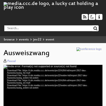
browse
events
jev22
event
Ausweiszwang
Pascal
Media error: Format(s) not supported or source(s) not found
Video
Download File: https://cdn.media.ccc.de/events/jev22/h264-hd/import-2917-deu-
Player
Ausweiszwang_hd.mp4
Download File: https://cdn.media.ccc.de/events/jev22/webm-hd/import-2917-deu-
Ausweiszwang_webm-hd.webm
Download File: https://cdn.media.ccc.de/events/jev22/h264-sd/import-2917-deu-
Ausweiszwang_sd.mp4
Download File: https://cdn.media.ccc.de/events/jev22/webm-sd/import-2917-deu-
deu 1080p (mp4)
Ausweiszwang_webm-sd.webm
deu 1080p (webm)
deu 576p (mp4)