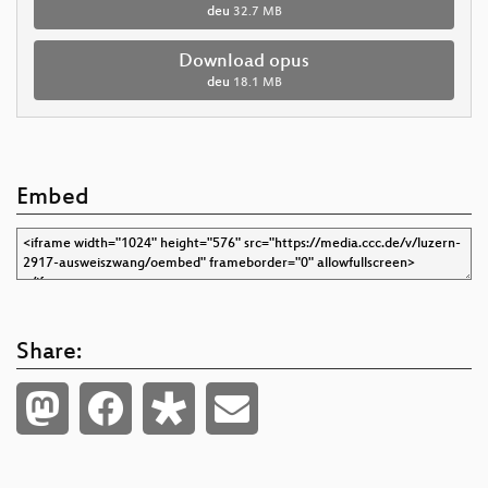
deu
32.7 MB
Download opus
deu
18.1 MB
Embed
Share: