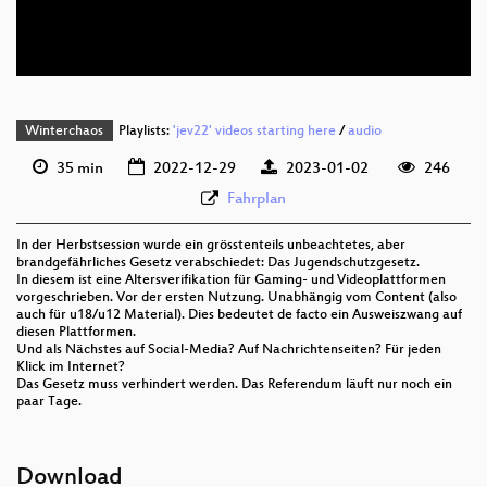
deu 576p (webm)
Winterchaos
Playlists:
'jev22' videos starting here
/
audio
35 min
2022-12-29
2023-01-02
246
Fahrplan
In der Herbstsession wurde ein grösstenteils unbeachtetes, aber
brandgefährliches Gesetz verabschiedet: Das Jugendschutzgesetz.
In diesem ist eine Altersverifikation für Gaming- und Videoplattformen
vorgeschrieben. Vor der ersten Nutzung. Unabhängig vom Content (also
auch für u18/u12 Material). Dies bedeutet de facto ein Ausweiszwang auf
diesen Plattformen.
Und als Nächstes auf Social-Media? Auf Nachrichtenseiten? Für jeden
Klick im Internet?
Das Gesetz muss verhindert werden. Das Referendum läuft nur noch ein
paar Tage.
Download