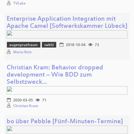
TVLuke
Enterprise Application Integration mit
Apache Camel [Softwerkskammer Lübeck]
augenpruefraum
swkhl
2018-10-04
73
Mario Rutz
Christian Kram: Behavior dropped
development – Wie BDD zum
Selbstzweck…
2020-03-05
71
Christian Kram
bo über Pebble [Fünf-Minuten-Termine]