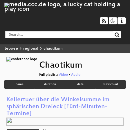
browse
regional
chaotikum
Chaotikum
Full playlist:
Video
/
Audio
name
duration
date
view count
Kellertuer über die Winkelsumme im
sphärischen Dreieck [Fünf-Minuten-
Termine]