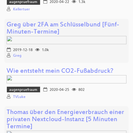
augenpruefraum
2020-04-22
1.3k
Kellertuer
Greg über 2FA am Schlüsselbund [Fünf-
Minuten-Termine]
2019-12-18
1.0k
Greg
Wie entsteht mein CO2-Fußabdruck?
augenpruefraum
2020-04-25
802
TVLuke
Thomas über den Energieverbrauch einer
privaten Nextcloud-Instanz [5 Minuten
Termine]