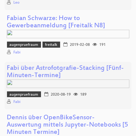
Leo
Fabian Schwarze: How to
Gewerbeanmeldung [Freitalk N8]
augenpruefraum
freitalk
2019-02-08
191
Fabi
Fabi über Astrofotgrafie-Stacking [Fünf-
Minuten-Termine]
augenpruefraum
2020-08-19
189
Fabi
Dennis über OpenBikeSensor-
Auswertung mittels Jupyter-Notebooks [5
Minuten Termine]