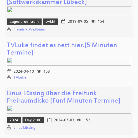
[Softwerkskammer Lübeck]
augenpruefraum
swkhl
2019-09-05
154
Hendrik Wallbaum
TVLuke findet es nett hier.[5 Minuten
Termine]
2024-04-10
153
TVLuke
Linus Lüssing über die Freifunk
Freiraumdisko [Fünf Minuten Termine]
2024
Day 2100
2024-07-03
152
Linus Lüssing