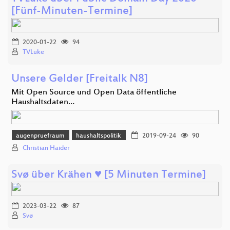
[Fünf-Minuten-Termine]
2020-01-22
94
TVLuke
Unsere Gelder [Freitalk N8]
Mit Open Source und Open Data öffentliche
Haushaltsdaten…
augenpruefraum
haushaltspolitik
2019-09-24
90
Christian Haider
Svø über Krähen ♥ [5 Minuten Termine]
2023-03-22
87
Svø