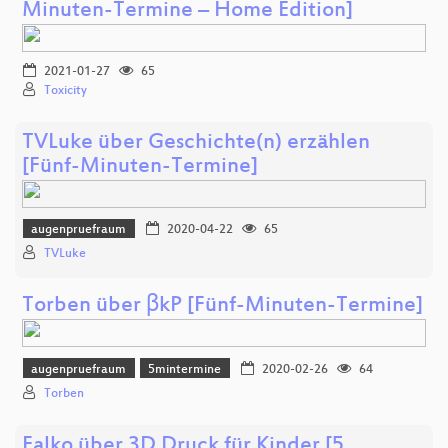
Minuten-Termine – Home Edition]
2021-01-27
65
Toxicity
TVLuke über Geschichte(n) erzählen
[Fünf-Minuten-Termine]
augenpruefraum
2020-04-22
65
TVLuke
Torben über βkP [Fünf-Minuten-Termine]
augenpruefraum
5mintermine
2020-02-26
64
Torben
Falko über 3D Druck für Kinder [5