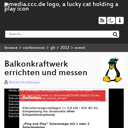
browse
conferences
glt
2022
event
Balkonkraftwerk
errichten und messen
Martin Strohmayer
Media error: Format(s) not supported or source(s) not found
Video
Download File: https://cdn.media.ccc.de/events/glt22/h264-hd/glt22-272-deu-
Player
Balkonkraftwerk_errichten_und_messen_hd.mp4
Download File: https://cdn.media.ccc.de/events/glt22/webm-hd/glt22-272-deu-
Balkonkraftwerk_errichten_und_messen_webm-hd.webm
Download File: https://cdn.media.ccc.de/events/glt22/h264-sd/glt22-272-deu-
Balkonkraftwerk_errichten_und_messen_sd.mp4
Download File: https://cdn.media.ccc.de/events/glt22/webm-sd/glt22-272-deu-
deu 1080p (mp4)
Balkonkraftwerk_errichten_und_messen_webm-sd.webm
deu 1080p (webm)