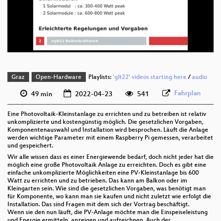
deu 576p (mp4)
deu 576p (webm)
Graz
Open-Hardware
Playlists:
'glt22' videos starting here
/
audio
Fahrplan
49 min
2022-04-23
541
Eine Photovoltaik-Kleinstanlage zu errichten und zu betreiben ist relativ
unkomplizierte und kostengünstig möglich. Die gesetzlichen Vorgaben,
Komponentenauswahl und Installation wird besprochen. Läuft die Anlage
werden wichtige Parameter mit einem Raspberry Pi gemessen, verarbeitet
und gespeichert.
Wir alle wissen dass es einer Energiewende bedarf, doch nicht jeder hat die
möglich eine große Photovoltaik Anlage zu erreichten. Doch es gibt eine
einfache unkomplizierte Möglichkeiten eine PV-Kleinstanlage bis 600
Watt zu errichten und zu betrieben. Das kann am Balkon oder im
Kleingarten sein. Wie sind die gesetzlichen Vorgaben, was benötigt man
für Komponente, wo kann man sie kaufen und nicht zuletzt wie erfolgt die
Installation. Das sind Fragen mit dem sich der Vortrag beschäftigt.
Wenn sie den nun läuft, die PV-Anlage möchte man die Einspeiseleistung
und Energie ermitteln, anzeigen und aufzeichnen. Auch der