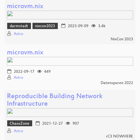
microvm.nix
darmstadt
nixcon2023
2023-09-09
3.4k
Astro
NixCon 2023
microvm.nix
2022-09-17
449
Astro
Datenspuren 2022
Reproducible Building Network
Infrastructure
ChaosZone
2021-12-27
907
Astro
rC3 NOWHERE