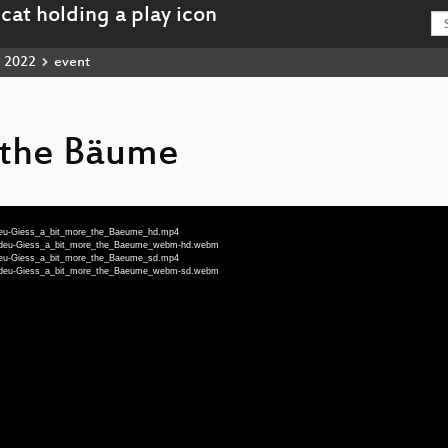
2022
event
 the Bäume
-deu-Giess_a_bit_more_the_Baeume_hd.mp4
60-deu-Giess_a_bit_more_the_Baeume_webm-hd.webm
-deu-Giess_a_bit_more_the_Baeume_sd.mp4
60-deu-Giess_a_bit_more_the_Baeume_webm-sd.webm