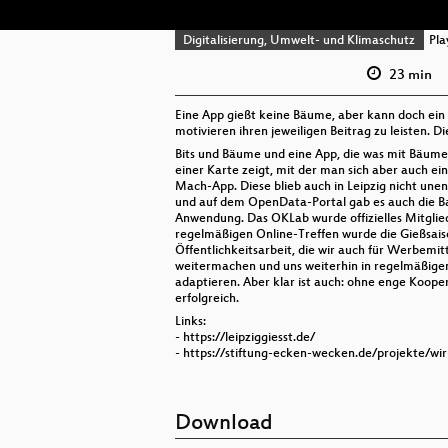
Digitalisierung, Umwelt- und Klimaschutz
Play
23 min
Eine App gießt keine Bäume, aber kann doch ein 
motivieren ihren jeweiligen Beitrag zu leisten. D
Bits und Bäume und eine App, die was mit Bäumen
einer Karte zeigt, mit der man sich aber auch e
Mach-App. Diese blieb auch in Leipzig nicht un
und auf dem OpenData-Portal gab es auch die B
Anwendung. Das OKLab wurde offizielles Mitglie
regelmäßigen Online-Treffen wurde die Gießsais
Öffentlichkeitsarbeit, die wir auch für Werbemit
weitermachen und uns weiterhin in regelmäßigen
adaptieren. Aber klar ist auch: ohne enge Koop
erfolgreich.
Links:
- https://leipziggiesst.de/
- https://stiftung-ecken-wecken.de/projekte/wi
Download