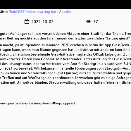
lists:
'bub2022' videos starting here
/
audio
2022-10-02
77
guter Aufhänger sein, die verschiedenen Akteure einer Stadt für das Thema Troc
ieser Beitrag möchte aus den Erfahrungen der letzten zwei Jahre "Leipzig giesst"
 macht, passt irgendwie zusammen. 2020 erschien in Berlin die App GiessDenKie
intragen kann, wenn man Bäume gegossen hat, und sich so mit anderen koordinier
entdeckt. Eine schon bestehende Gieß-Initiative fragte das OKLab Leipzig an. Z
aumkataster-Daten vom Geoamt. Mit beratender Unterstützung der GiessDenKiez
d des Lösungsteams, ebenso Vertreter vom Amt für Stadtgrün als auch vom BUND
on 2021 vorbereitet. Wir bekamen finanzielle Förderungen vom Stadtgrün-Amt f
tel, Aktionen und Veranstaltungen (mit Quizrad) nutzen. Nutzerzahlen und gegoss
 Treffen und auf WeChange.de koordinieren. Inzwischen gibt es einige Anfragen
eration mit Umweltverbänden, Stadtverwaltung und dauerhaften (ehrenamtliche
r-im-quartier/wiq-loesungsteams#leipziggiesst