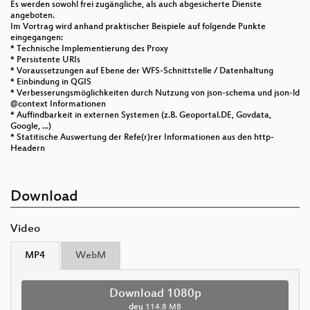
Es werden sowohl frei zugängliche, als auch abgesicherte Dienste
angeboten.
Im Vortrag wird anhand praktischer Beispiele auf folgende Punkte
eingegangen:
* Technische Implementierung des Proxy
* Persistente URIs
* Voraussetzungen auf Ebene der WFS-Schnittstelle / Datenhaltung
* Einbindung in QGIS
* Verbesserungsmöglichkeiten durch Nutzung von json-schema und json-ld
@context Informationen
* Auffindbarkeit in externen Systemen (z.B. Geoportal.DE, Govdata,
Google, ...)
* Statitische Auswertung der Refe(r)rer Informationen aus den http-
Headern
Download
Video
MP4
WebM
Download 1080p
deu
114.8 MB