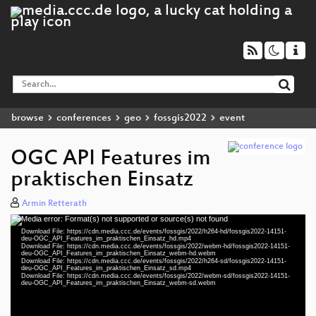
browse
conferences
geo
fossgis2022
event
OGC API Features im
praktischen Einsatz
Armin Retterath
Media error: Format(s) not supported or source(s) not found
Video
Download File: https://cdn.media.ccc.de/events/fossgis/2022/h264-hd/fossgis2022-14151-
Player
deu-OGC_API_Features_im_praktischen_Einsatz_hd.mp4
Download File: https://cdn.media.ccc.de/events/fossgis/2022/webm-hd/fossgis2022-14151-
deu-OGC_API_Features_im_praktischen_Einsatz_webm-hd.webm
Download File: https://cdn.media.ccc.de/events/fossgis/2022/h264-sd/fossgis2022-14151-
deu-OGC_API_Features_im_praktischen_Einsatz_sd.mp4
Download File: https://cdn.media.ccc.de/events/fossgis/2022/webm-sd/fossgis2022-14151-
deu 1080p (mp4)
deu-OGC_API_Features_im_praktischen_Einsatz_webm-sd.webm
deu 1080p (webm)