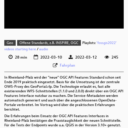
deu 576p (mp4)
deu 576p (webm)
Geo
Offene Standards, z.B. INSPIRE, OGC
Playlists:
'fossgis2022'
videos starting here
/
audio
28 min
2022-03-10
2022-03-12
245
Fahrplan
In Rheinland-Pfalz wird der "neue" OGC API Features Standard schon seit
Ende 2019 praktisch eingesetzt. Basis für die Umsetzung ist der zentrale
OWS-Proxy des GeoPortal.rlp. Die Technologie erlaubt es, fast alle
existierenden WFS-Schnittstellen (1.1.0 und 2.0.0) direkt über ein OGC API
Features Interface nutzbar zu machen. Die Service-Metadaten werden
automatisch generiert und auch über die angeschlossenen OpenData-
Portale verbreitet. Im Vortrag wird über die praktischen Erfahrungen
berichtet.
Die Erfahrungen beim Einsatz der OGC API Features Interfaces in
Rheinland-Pfalz bestätigen die Praxistauglichkeit der neuen Schnittstelle.
Für die Tests der Endpoints wurde u.a. QGIS in der Version 3.10+ genutzt.