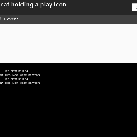
2
event
-3D_Tiles_Next_hd.mp4
eu-3D_Tiles_Next_webm-hd.webm
-3D_Tiles_Next_sd.mp4
eu-3D_Tiles_Next_webm-sd.webm