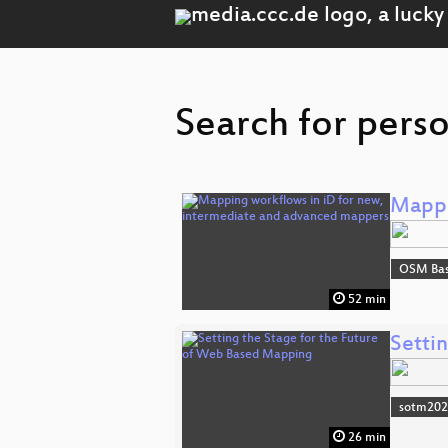
Search for perso
Mappi
OSM Bas
52 min
Setti
sotm20
26 min