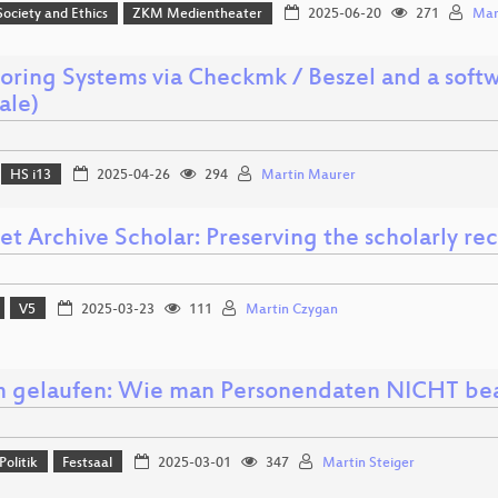
 Society and Ethics
ZKM Medientheater
2025-06-20
271
Mar
oring Systems via Checkmk / Beszel and a soft
cale)
HS i13
2025-04-26
294
Martin Maurer
et Archive Scholar: Preserving the scholarly re
V5
2025-03-23
111
Martin Czygan
gelaufen: Wie man Personendaten NICHT bear
Politik
Festsaal
2025-03-01
347
Martin Steiger