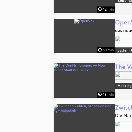
Zeitenw
42 min
Open
das neu
60 min
System A
The W
Hacking
48 min
Zwisc
Die Nar