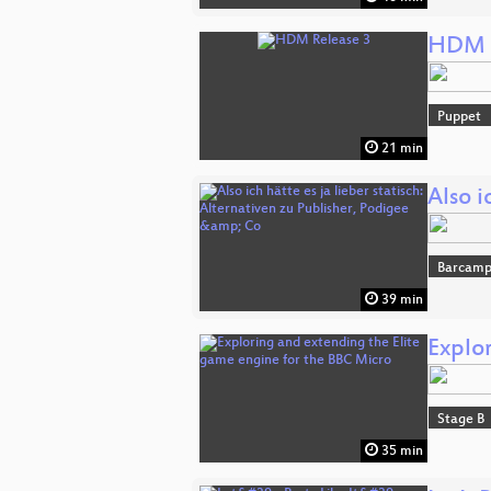
HDM R
Puppet
21 min
Also i
Barcam
39 min
Explo
Stage B
35 min