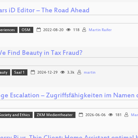
ars iD Editor – The Road Ahead
eriences
OSM
2022-08-20
118
Martin Raifer
e Find Beauty in Tax Fraud?
eauty
Saal 1
2024-12-29
3.3k
martin
ege Escalation – Zugriffsfähigkeiten im Namen 
 Society and Ethics
ZKM Medientheater
2026-06-06
181
Mar