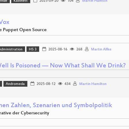
ende
Kabinett
2025-09-20
104
Martin Hamsch
Vox
e Puppet Open Source
dministration
HS 3
2025-08-16
268
Martin Alfke
ell Is Poisoned — Now What Shall We Drink?
Andromeda
2025-08-12
434
Martin Hamilton
hen Zahlen, Szenarien und Symbolpolitik
rative der Cybersecurity