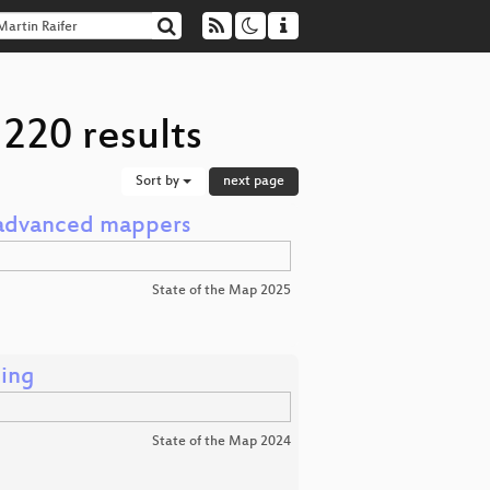
 220 results
Sort by
next page
 advanced mappers
State of the Map 2025
ping
State of the Map 2024