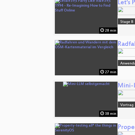
Let's 
Stage B
28 min
Radfa
Anwend
27 min
Mini-
Vortrag
38 min
Proper