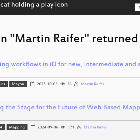
n "Martin Raifer" returned
ng workflows in iD for new, intermediate and
ics
Mayon
2025-10-03
26
Martin Raifer
ng the Stage for the Future of Web Based Map
24
Mapping
2024-09-06
171
Martin Raifer