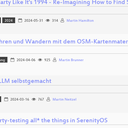
Party Like It's 1994 - Re-Imagining How to Find 
2024
2024-05-31
314
Martin Hamilton
hren und Wandern mit dem OSM-Kartenmateri
ung
2024-04-06
925
Martin Brunner
LLM selbstgemacht
2024-03-16
767
Martin Neitzel
ty-testing all* the things in SerenityOS