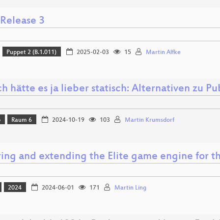
elease 3
Puppet 2 (B.1.011)
2025-02-03
15
Martin Alfke
ch hätte es ja lieber statisch: Alternativen zu 
p
Raum 6
2024-10-19
103
Martin Krumsdorf
ring and extending the Elite game engine for 
2024
2024-06-01
171
Martin Ling