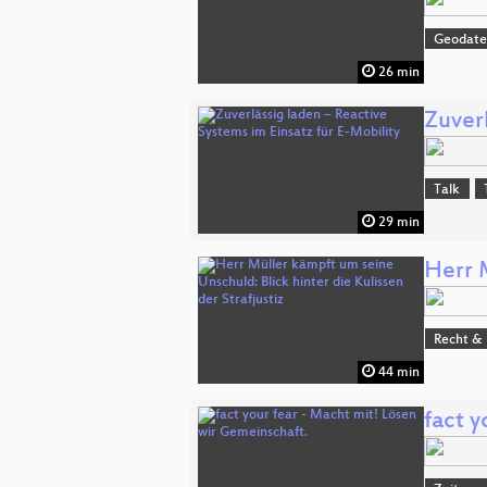
Geodat
26 min
Zuverl
Talk
29 min
Herr M
Recht & 
44 min
fact y