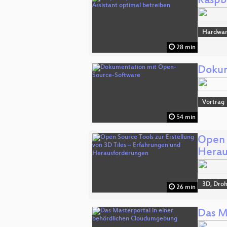
Raspbe
Hardwa
28 min
Dokum
Vortrag
54 min
Open 
Herau
3D, Dro
26 min
Das M