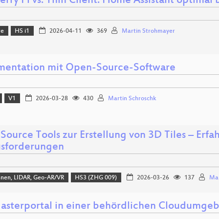
rry Pi vs. Thin Client: Home Assistant optimal
re
HS i1
2026-04-11
369
Martin Strohmayer
entation mit Open-Source-Software
V1
2026-03-28
430
Martin Schroschk
Source Tools zur Erstellung von 3D Tiles – Erf
sforderungen
hnen, LIDAR, Geo-AR/VR
HS3 (ZHG 009)
2026-03-26
137
Mar
asterportal in einer behördlichen Cloudumge