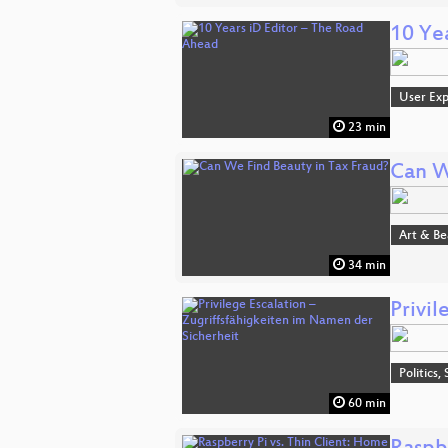
10 Ye
User Exp
23 min
Can W
Art & B
34 min
Privil
Politics,
60 min