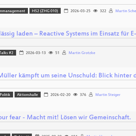
enmanagement
HS2 (ZHG 010)
2026-03-25
322
Martin Sche
ässig laden – Reactive Systems im Einsatz für E
Talks #2
2026-03-13
51
Martin Grotzke
üller kämpft um seine Unschuld: Blick hinter di
Politik
Aktionshalle
2026-02-20
376
Martin Steiger
our fear - Macht mit! Lösen wir Gemeinschaft.