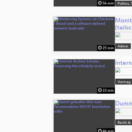
56 min
Politics,
Monit
(tails
Admin
25 min
Intern
Vortrag
23 min
Dumm 
Recht & 
46 min