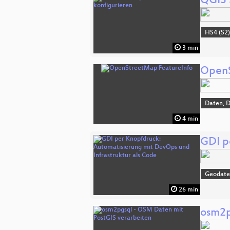
QGIS 
HS4 (S2
3 min
OpenS
Daten, 
4 min
GDI p
Geodat
26 min
osm2p