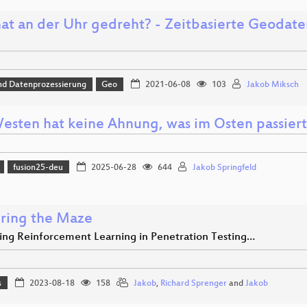
at an der Uhr gedreht? - Zeitbasierte Geodate
nd Datenprozessierung
Geo
2021-06-08
103
Jakob Miksch
esten hat keine Ahnung, was im Osten passiert
fusion25-deu
2025-06-28
644
Jakob Springfeld
ring the Maze
ing Reinforcement Learning in Penetration Testing…
s
2023-08-18
158
Jakob
,
Richard Sprenger
and
Jakob