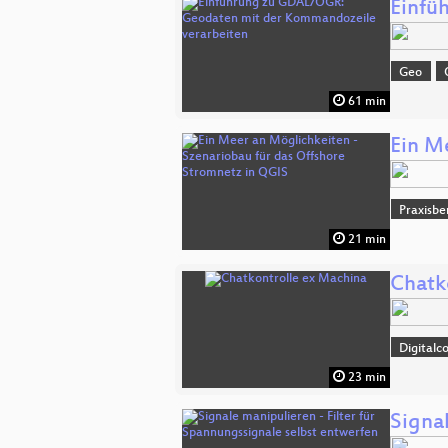
Einfü
Geo
61 min
Ein M
Praxisbe
21 min
Chatk
Digitalc
23 min
Signa