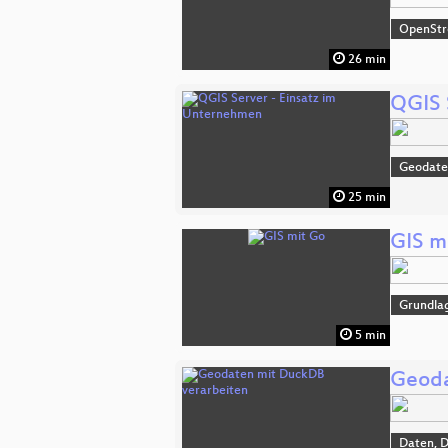
OpenSt
26 min
QGIS 
Geodat
25 min
GIS m
Grundla
5 min
Geoda
Daten, 