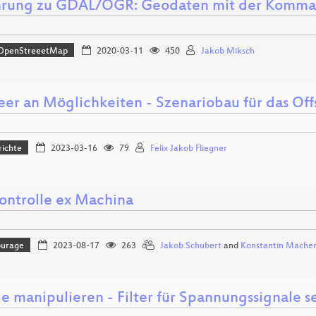
hrung zu GDAL/OGR: Geodaten mit der Komman
OpenStreeetMap
2020-03-11
450
Jakob Miksch
eer an Möglichkeiten - Szenariobau für das Of
richte
2023-03-16
79
Felix Jakob Fliegner
ontrolle ex Machina
ourage
2023-08-17
263
Jakob Schubert
and
Konstantin Mache
le manipulieren - Filter für Spannungssignale s