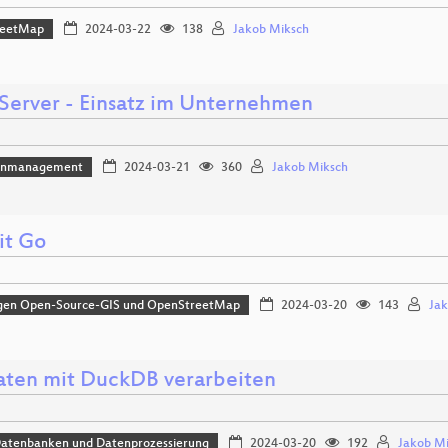
reetMap
2024-03-22
138
Jakob Miksch
Server - Einsatz im Unternehmen
enmanagement
2024-03-21
360
Jakob Miksch
it Go
gen Open-Source-GIS und OpenStreetMap
2024-03-20
143
Jak
ten mit DuckDB verarbeiten
Datenbanken und Datenprozessierung
2024-03-20
192
Jakob M