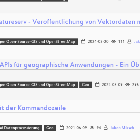
atureserv - Veröffentlichung von Vektordaten 
gen Open-Source-GIS und OpenStreetMap
2024-03-20
111
Jak
PIs für geographische Anwendungen - Ein Üb
gen Open-Source-GIS und OpenStreetMap
Geo
2022-03-09
296
it der Kommandozeile
nd Datenprozessierung
Geo
2021-06-09
94
Jakob Miksch