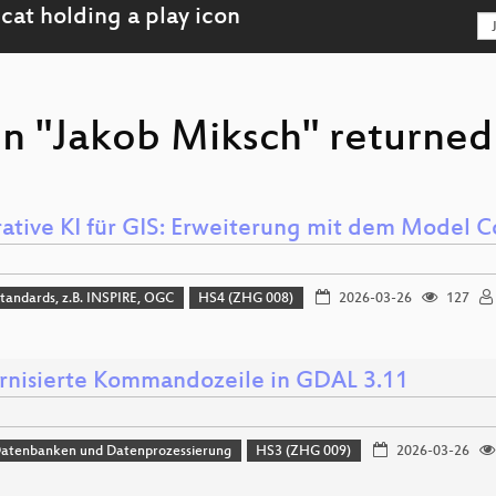
on "Jakob Miksch" returned 
ative KI für GIS: Erweiterung mit dem Model C
tandards, z.B. INSPIRE, OGC
HS4 (ZHG 008)
2026-03-26
127
nisierte Kommandozeile in GDAL 3.11
Datenbanken und Datenprozessierung
HS3 (ZHG 009)
2026-03-26