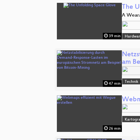
The U
A Weara
39 min
Hardwar
Netzs
am Be
Technik
47 min
Webma
Kartogra
26 min