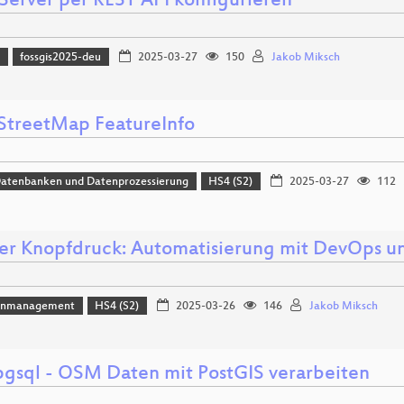
Server per REST API konfigurieren
)
fossgis2025-deu
2025-03-27
150
Jakob Miksch
treetMap FeatureInfo
Datenbanken und Datenprozessierung
HS4 (S2)
2025-03-27
112
er Knopfdruck: Automatisierung mit DevOps und
enmanagement
HS4 (S2)
2025-03-26
146
Jakob Miksch
gsql - OSM Daten mit PostGIS verarbeiten