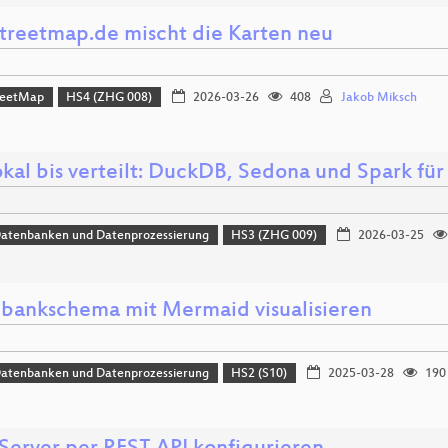
treetmap.de mischt die Karten neu
reetMap
HS4 (ZHG 008)
2026-03-26
408
Jakob Miksch
okal bis verteilt: DuckDB, Sedona und Spark f
Datenbanken und Datenprozessierung
HS3 (ZHG 009)
2026-03-25
bankschema mit Mermaid visualisieren
Datenbanken und Datenprozessierung
HS2 (S10)
2025-03-28
190