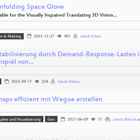
nfolding Space Glove
ble for the Visually Impaired Translating 3D Vision…
e & Making
2023-12-27
901
Jakob Kilian
tabilisierung durch Demand-Response-Lasten 
ispiel von…
2023-09-17
224
Jakob Debus
ps effizient mit Wegue erstellen
phie und Visualisierung
Geo
2021-06-09
77
Jakob Miksch
a