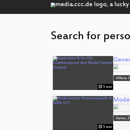
Search for pers
Gener
Offene S
5 min
Moder
Daten, 
5 min