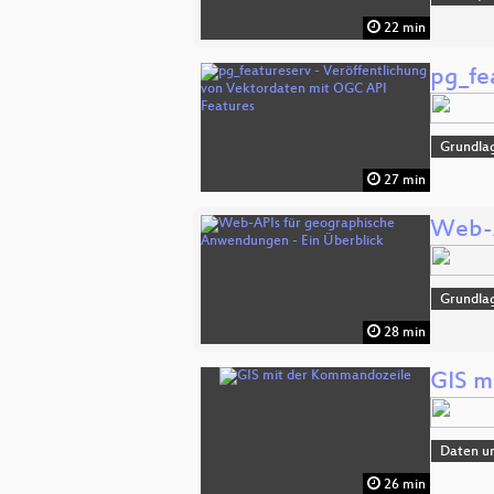
22 min
pg_fe
Grundla
27 min
Web-A
Grundla
28 min
GIS m
Daten u
26 min