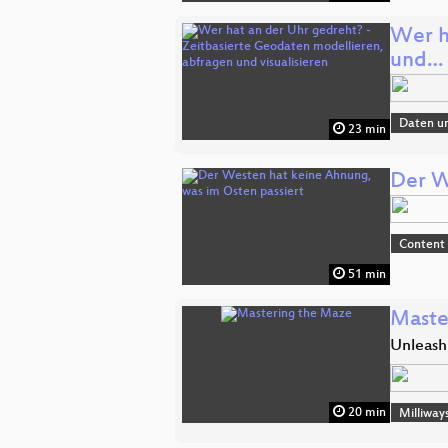
Wer h
und…
Daten u
23 min
Der W
Content
51 min
Maste
Unleash
20 min
Milliway