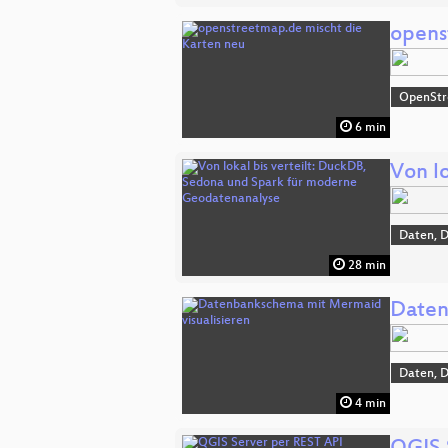
opens
OpenSt
6 min
Von l
Daten, 
28 min
Daten
Daten, 
4 min