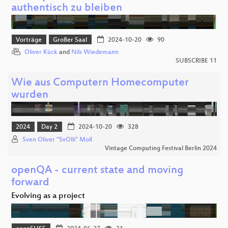
authentisch zu bleiben
Vorträge
Großer Saal
2024-10-20
90
Oliver Kück
and
Nils Wiedemann
SUBSCRIBE 11
Wie aus Computern Homecomputer
wurden
2024
Day 2
2024-10-20
328
Sven Oliver "SvOlli" Moll
Vintage Computing Festival Berlin 2024
openQA - current state and moving
forward
Evolving as a project