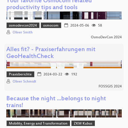
Your favorite Osmocom related
productivity tips and tools
osmodevcon2024
osmocom
2024-05-06
58
Oliver Smith
OsmoDevCon 2024
Alles fit? - Praxiserfahrungen mit
GeoHealthCheck
Praxisberichte
2024-03-22
192
Oliver Schmidt
FOSSGIS 2024
Because the night ...belongs to night
trains!
Mobility, Energy and Transformation
ZKM Kubus