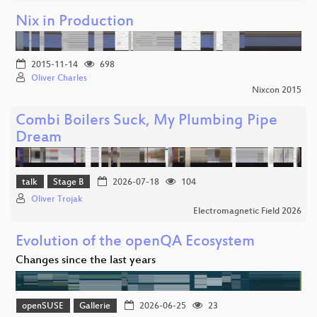
Nix in Production
2015-11-14
698
Oliver Charles
Nixcon 2015
Combi Boilers Suck, My Plumbing Pipe
Dream
talk
Stage B
2026-07-18
104
Oliver Trojak
Electromagnetic Field 2026
Evolution of the openQA Ecosystem
Changes since the last years
openSUSE
Gallerie
2026-06-25
23