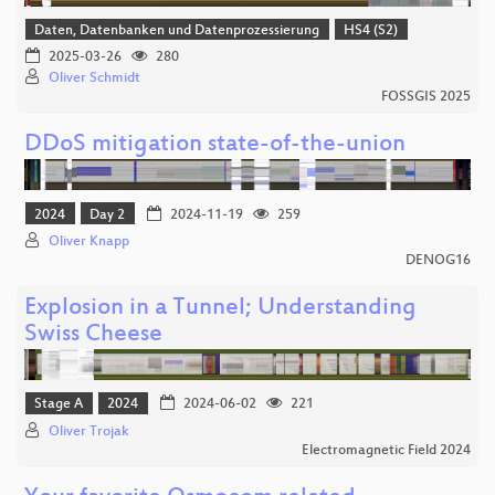
Daten, Datenbanken und Datenprozessierung
HS4 (S2)
2025-03-26
280
Oliver Schmidt
FOSSGIS 2025
DDoS mitigation state-of-the-union
2024
Day 2
2024-11-19
259
Oliver Knapp
DENOG16
Explosion in a Tunnel; Understanding
Swiss Cheese
Stage A
2024
2024-06-02
221
Oliver Trojak
Electromagnetic Field 2024