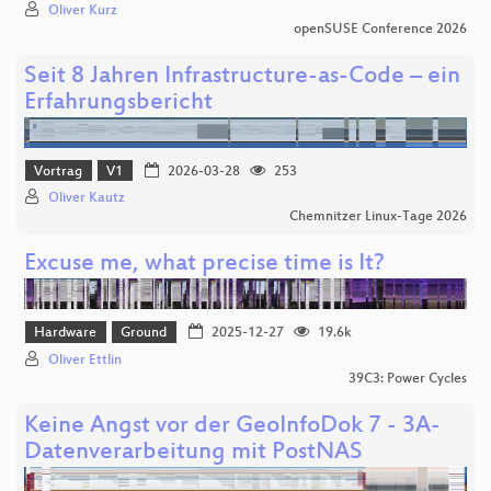
Oliver Kurz
openSUSE Conference 2026
Seit 8 Jahren Infrastructure-as-Code – ein
Erfahrungsbericht
Vortrag
V1
2026-03-28
253
Oliver Kautz
Chemnitzer Linux-Tage 2026
Excuse me, what precise time is It?
Hardware
Ground
2025-12-27
19.6k
Oliver Ettlin
39C3: Power Cycles
Keine Angst vor der GeoInfoDok 7 - 3A-
Datenverarbeitung mit PostNAS