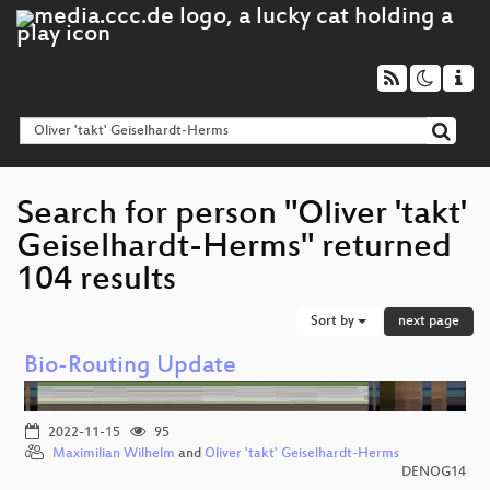
Search for person "Oliver 'takt'
Geiselhardt-Herms" returned
104 results
Sort by
next page
Bio-Routing Update
2022-11-15
95
Maximilian Wilhelm
and
Oliver 'takt' Geiselhardt-Herms
DENOG14