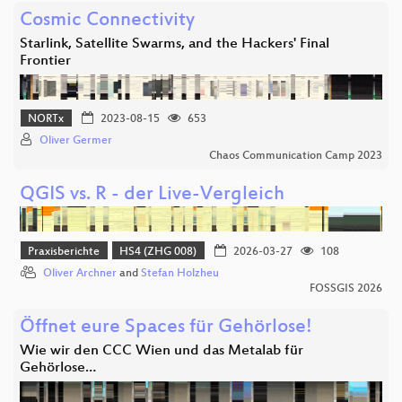
Cosmic Connectivity
Starlink, Satellite Swarms, and the Hackers' Final
Frontier
NORTx
2023-08-15
653
Oliver Germer
Chaos Communication Camp 2023
QGIS vs. R - der Live-Vergleich
Praxisberichte
HS4 (ZHG 008)
2026-03-27
108
Oliver Archner
and
Stefan Holzheu
FOSSGIS 2026
Öffnet eure Spaces für Gehörlose!
Wie wir den CCC Wien und das Metalab für
Gehörlose…