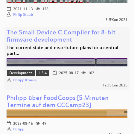
2021-11-13
128
Philip Staab
FIfFKon 2021
The Small Device C Compiler for 8-bit
firmware development
The current state and near-future plans for a central
part…
Development
HS 4
2025-08-17
102
Philipp Krause
FrOSCon 2025
Philipp über FoodCoops [5 Minuten
Termine auf dem CCCamp23]
2023-08-16
49
Philipp