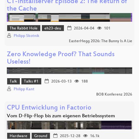
CT-Installserver Episode 2: The Return of
the Cache
The Rabbit Hole
eh23-deu
2026-04-04
101
Philipp Skotnik
EasterHegg 2026: The Bunny Is A Lie
Zero Knowledge Proof? That Sounds
Useless!
Talk
Talks #1
2026-03-13
188
Philipp Kant
BOB Konferenz 2026
CPU Entwicklung in Factorio
Vom D-Flip-Flop bis zum eigenen Betriebssystem
Hardware
Ground
2025-12-28
16.1k