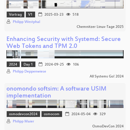
Vortrag
V1
2025-03-23
518
Philipp Westphal
Chemnitzer Linux-Tage 2025
Enhancing Security with Systemd: Secure
Web Tokens and TPM 2.0
2024
Day 1
2024-09-25
106
Philipp Deppenwiese
All Systems Go! 2024
onomondo softsim: A software USIM
implementation
osmodevcon2024
osmocom
2024-05-04
329
Philipp Maier
OsmoDevCon 2024