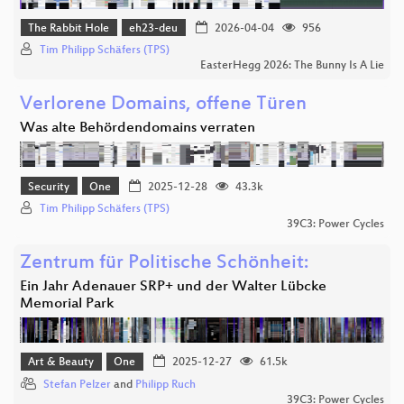
The Rabbit Hole
eh23-deu
2026-04-04
956
Tim Philipp Schäfers (TPS)
EasterHegg 2026: The Bunny Is A Lie
Verlorene Domains, offene Türen
Was alte Behördendomains verraten
Security
One
2025-12-28
43.3k
Tim Philipp Schäfers (TPS)
39C3: Power Cycles
Zentrum für Politische Schönheit:
Ein Jahr Adenauer SRP+ und der Walter Lübcke
Memorial Park
Art & Beauty
One
2025-12-27
61.5k
Stefan Pelzer
and
Philipp Ruch
39C3: Power Cycles