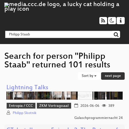
Search for person "Philipp
Staab" returned 101 results
Sort by
next page
Lightning Talks
Entropia / CCC
ZKM Vortragssaal
2026-06-06
389
Philipp Skotnik
Gulaschprogrammiernacht 24