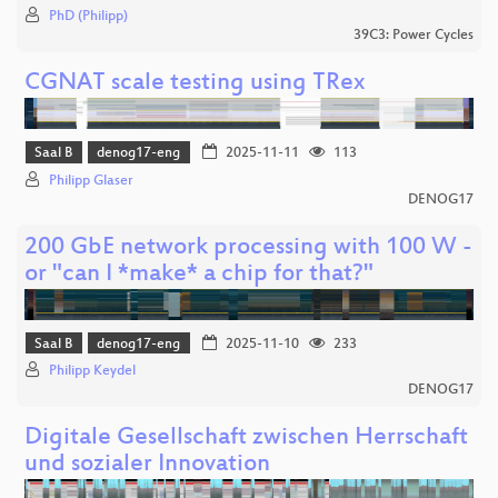
PhD (Philipp)
39C3: Power Cycles
CGNAT scale testing using TRex
Saal B
denog17-eng
2025-11-11
113
Philipp Glaser
DENOG17
200 GbE network processing with 100 W -
or "can I *make* a chip for that?"
Saal B
denog17-eng
2025-11-10
233
Philipp Keydel
DENOG17
Digitale Gesellschaft zwischen Herrschaft
und sozialer Innovation