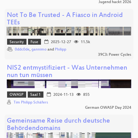
Jugend hackt 2026
Not To Be Trusted - A Fiasco in Android
TEEs
Security
Fuse
2025-12-27
11.5k
0ddc0de
,
gannimo
and
Philipp
39C3: Power Cycles
NIS2 entmystifiziert - Was Unternehmen
nun tun müssen
OWASP
Saal 1
2024-11-13
855
Tim Philipp Schäfers
German OWASP Day 2024
Gemeinsame Reise durch deutsche
Behördendomains