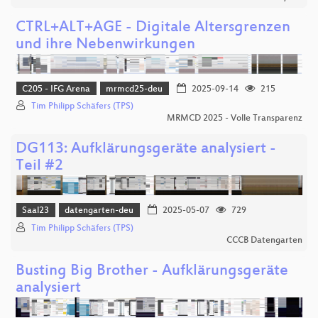
CTRL+ALT+AGE - Digitale Altersgrenzen
und ihre Nebenwirkungen
C205 - IFG Arena
mrmcd25-deu
2025-09-14
215
Tim Philipp Schäfers (TPS)
MRMCD 2025 - Volle Transparenz
DG113: Aufklärungsgeräte analysiert -
Teil #2
Saal23
datengarten-deu
2025-05-07
729
Tim Philipp Schäfers (TPS)
CCCB Datengarten
Busting Big Brother - Aufklärungsgeräte
analysiert