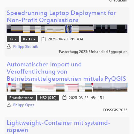
Chaotikum
Speedrunning Laptop Deployment for
Non-Profit Organisations
Talk
K2 Talk
2025-04-20
434
Philipp Skotnik
Easterhegg 2025: Unhandled Eggception
Automatischer Import und
Veröffentlichung von
Betriebsmittelgeometrien mittels PyQGIS
Praxisberichte
HS2 (S10)
2025-03-26
151
Philipp Opitz
FOSSGIS 2025
Lightweight-Container mit systemd-
nspawn