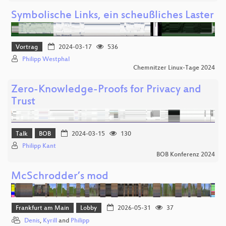
Symbolische Links, ein scheußliches Laster
Vortrag
2024-03-17
536
Philipp Westphal
Chemnitzer Linux-Tage 2024
Zero-Knowledge-Proofs for Privacy and
Trust
Talk
BOB
2024-03-15
130
Philipp Kant
BOB Konferenz 2024
McSchrodder’s mod
Frankfurt am Main
Lobby
2026-05-31
37
Denis
,
Kyrill
and
Philipp