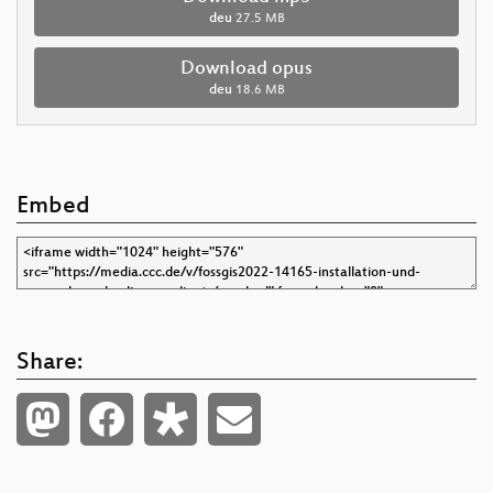
deu
27.5 MB
Download opus
deu
18.6 MB
Embed
Share: