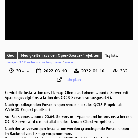
deu 1080p (webm)
deu 576p (mp4)
deu 576p (webm)
Geo
Neuigkeiten aus den Open-Source-Projekten
Playlists:
'fossgis2022' videos starting here
/
audio
30 min
2022-03-10
2022-04-10
332
Fahrplan
Es wird die Installation des Lizmap-Clients auf einem Ubuntu-Server mit
Apache gezeigt (Installation des QGIS-Servers vorausgesetzt).
Nach grundlegenden Einstellungen wird ein lokales QGIS-Projekt als
WebGIS-Projekt publiziert.
Auf Basis eines Ubuntu 20.04. Servers mit Apache und bereits installierten
QGIS-Server wird die Installation des Lizmap-Client vorgeführt.
Nach der serverseitigen Installation werden grundlegende Einstellungen
im Backend von Lizmap vorgenommen.