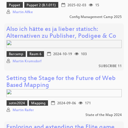
Puppet
Puppet 2 (B.1.011)
2025-02-03
15
Martin Alfke
Config Management Camp 2025
Also ich hätte es ja lieber statisch:
Alternativen zu Publisher, Podigee & Co
Barcamp
Raum 6
2024-10-19
103
Martin Krumsdorf
SUBSCRIBE 11
Setting the Stage for the Future of Web
Based Mapping
sotm2024
Mapping
2024-09-06
171
Martin Raifer
State of the Map 2024
Exploring and extending the Elite game