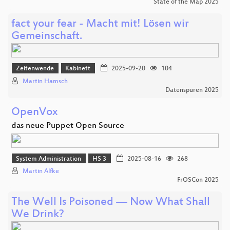
State of the Map 2025
fact your fear - Macht mit! Lösen wir
Gemeinschaft.
Zeitenwende
Kabinett
2025-09-20
104
Martin Hamsch
Datenspuren 2025
OpenVox
das neue Puppet Open Source
System Administration
HS 3
2025-08-16
268
Martin Alfke
FrOSCon 2025
The Well Is Poisoned — Now What Shall
We Drink?