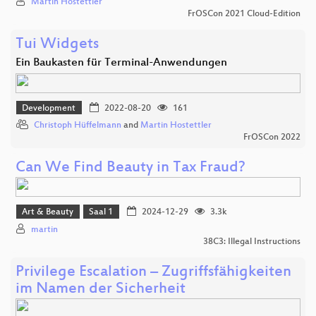
Martin Hostettler
FrOSCon 2021 Cloud-Edition
Tui Widgets
Ein Baukasten für Terminal-Anwendungen
Development
2022-08-20
161
Christoph Hüffelmann
and
Martin Hostettler
FrOSCon 2022
Can We Find Beauty in Tax Fraud?
Art & Beauty
Saal 1
2024-12-29
3.3k
martin
38C3: Illegal Instructions
Privilege Escalation – Zugriffsfähigkeiten
im Namen der Sicherheit