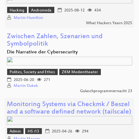
Hacking
Andromeda
2025-08-12
434
Martin Hamilton
What Hackers Yearn 2025
Zwischen Zahlen, Szenarien und
Symbolpolitik
Die Narrative der Cybersecurity
Politics, Society and Ethics
ZKM Medientheater
2025-06-20
271
Martin Dukek
Gulaschprogrammiernacht 23
Monitoring Systems via Checkmk / Beszel
and a software defined network (tailscale)
Admin
HS i13
2025-04-26
294