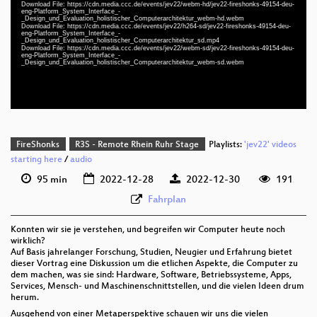
deu-eng 1080p (mp4)
Download File: https://cdn.media.ccc.de/events/jev22/webm-hd/jev22-fireshonks-49154-deu-
eng-Platform_System_Interface_-
_Design_und_Evaluation_holistischer_Computerarchitektur_webm-hd.webm
deu-eng 1080p (webm)
Download File: https://cdn.media.ccc.de/events/jev22/h264-sd/jev22-fireshonks-49154-deu-
eng-Platform_System_Interface_-
_Design_und_Evaluation_holistischer_Computerarchitektur_sd.mp4
deu-eng 576p (mp4)
Download File: https://cdn.media.ccc.de/events/jev22/webm-sd/jev22-fireshonks-49154-deu-
eng-Platform_System_Interface_-
_Design_und_Evaluation_holistischer_Computerarchitektur_webm-sd.webm
deu-eng 576p (webm)
None
eng (todo)
FireShonks
R3S - Remote Rhein Ruhr Stage
Playlists:
'jev22' videos
starting here
/
audio
95 min
2022-12-28
2022-12-30
191
Fahrplan
Konnten wir sie je verstehen, und begreifen wir Computer heute noch
wirklich?
Auf Basis jahrelanger Forschung, Studien, Neugier und Erfahrung bietet
dieser Vortrag eine Diskussion um die etlichen Aspekte, die Computer zu
dem machen, was sie sind: Hardware, Software, Betriebssysteme, Apps,
Services, Mensch- und Maschinenschnittstellen, und die vielen Ideen drum
herum.
Ausgehend von einer Metaperspektive schauen wir uns die vielen