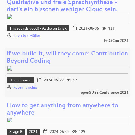
Qualitative und freie Sprachsynthese -
darf’s ein bisschen weniger Cloud sein.
This sounds good! - Audio on Linux
2023-08-06
121
Thorsten Müller
FrOSCon 2023
If we build it, will they come: Contribution
Beyond Coding
Open Source
2024-06-29
17
Robert Sirchia
openSUSE Conference 2024
How to get anything from anywhere to
anywhere
Stage B
2024
2024-06-02
129