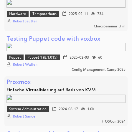
Hardware
Temporärhaus
2025-02-11
734
Robert Jeutter
ChaosSeminar Ulm
Testing Puppet code with voxbox
Puppet
Puppet 1 (B.1.015)
2025-02-03
60
Robert Waffen
Config Management Camp 2025
Proxmox
Einfache Virtualisierung auf Basis von KVM
System Administration
2024-08-17
1.0k
Robert Sander
FrOSCon 2024