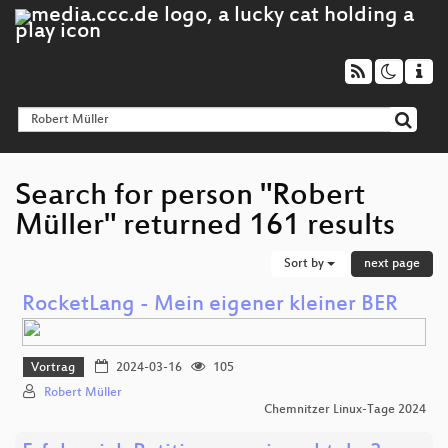
Search for person "Robert
Müller" returned 161 results
Sort by
next page
RocketLang - Mein eigener kleiner BER
Vortrag
2024-03-16
105
Robert Müller
Chemnitzer Linux-Tage 2024