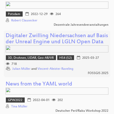
Potsdam
2022-12-29
264
Robert Clausecker
Dezentrale Jahresendveranstaltungen
Digitaler Zwilling Niedersachsen auf Basis
der Unreal Engine und LGLN Open Data
3D, Drohnen, LIDAR, Geo-AR/VR
HS4 (S2)
2025-03-27
718
Julian Müller
and
Vincent-Aleister Raveling
FOSSGIS 2025
News from the YAML world
GPW2022
2022-04-01
202
Tina Müller
Deutscher Perl/Raku Workshop 2022