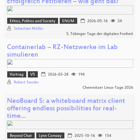
Erfolgreich Petitieren – wie geht das?
Ethics, Politics and Society
ENUM
2026-05-16
24
Sebastian Müller
5. Tübinger Tage der digitalen Freiheit
Containerlab – RZ-Netzwerke im Lab
simulieren
Vortrag
V5
2026-03-28
194
Robert Sander
Chemnitzer Linux-Tage 2026
NeoBoard S: a whiteboard matrix client
offering endless possibilities for real-
time…
Beyond Chat
Lynn Conway
2025-10-16
154