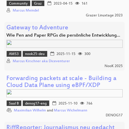
Community
Graz
2023-04-15
161
Marcus Meindel
Grazer Linuxtage 2023
Gateway to Adventure
Wie Pen and Paper RPGs die persönliche Entwicklung…
AMS3
nook25-deu
2025-11-15
300
Marcus Kirschner aka Diceventurer
NooK 2025
Forwarding packets at scale - Building a
Cloud Data Plane using eBPF/XDP
Saal B
denog17-eng
2025-11-10
766
Maximilian Wilhelm
and
Marcus Wichelmann
DENOG17
RiffReporter: Journalismus neu gedacht