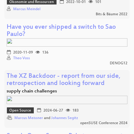
Ökonomie und Ressourcen
2022-10-01
101
Marcus Meindel
Bits & Bäume 2022
Have you ever shipped a switch to Sao
Paulo?
2020-11-09
136
Theo Voss
DENOG12
The XZ Backdoor - report from our side,
retrospection and looking forward
supply chain challenges
Open Source
2024-06-27
183
Marcus Meissner
and
Johannes Segitz
openSUSE Conference 2024