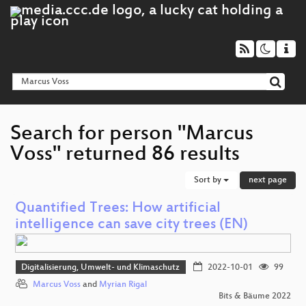
Search for person "Marcus
Voss" returned 86 results
Sort by
next page
Quantified Trees: How artificial
intelligence can save city trees (EN)
Digitalisierung, Umwelt- und Klimaschutz
2022-10-01
99
Marcus Voss
and
Myrian Rigal
Bits & Bäume 2022