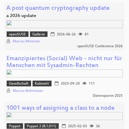
A post quantum cryptography update
a 2026 update
openSUSE
Gallerie
2026-06-26
81
Marcus Meissner
openSUSE Conference 2026
Emanzipiertes (Social) Web - nicht nur für
Menschen mit Sysadmin-Rechten
Gesellschaft
Kabinett
2025-09-20
111
Marcus Rohrmoser
Datenspuren 2025
1001 ways of assigning a class to a node
Puppet
Puppet 2 (B.1.011)
2025-02-03
36