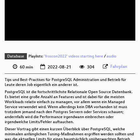
deu 1080p (webm)
deu 576p (mp4)
deu 576p (webm)
Database
Playlists:
'froscon2022' videos starting here
/
audio
Fahrplan
60 min
2022-08-21
304
Tips und Best-Practises für PostgreSQL Administration und Betrieb für
Leute deren Job eigentlich ein anderer ist.
PostgreSQL ist die fortschrittlichste Relationale Open Source Datenbank.
Es bietet eine große Anzahl an Features und ist dabei für die meisten
Workloads relativ einfach zu managen, vor allem wenn ein Managed
Service verwendet wird. Wenn allerdings kein DBA vorhanden ist muss
trotzdem jemand nach den Postgres Servern oder Services schauen;
andernfalls wird die Performance irgendwann einbrechen oder
irgendwelche Limits/Fehler auftauchen.
Dieser Vortrag gibt einen kurzen Überblick über PostgreSQL, welche
minimalen anfänglichen Tuning-Maßnahmen ergriffen werden sollten und
was die aktuellen Limits für einen hauptsächlich unüberwachten Betrieb