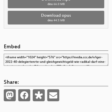
deu
66.0 MB
Download opus
deu
44.5 MB
Embed
Share: