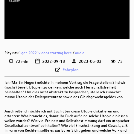
sd.webm
deu 1080p (webm)
deu 576p (mp4)
deu 576p (webm)
Playlists:
'iger-2022' videos starting here
/
audio
72 min
2022-09-18
2023-05-03
73
Fahrplan
Ich (Martin Finger) möchte in meinem Vortrag die Frage stellen: Sind wir
(noch?) bereit Utopien zu denken, welche auch Herrschaftsfreiheit
beinhalten? Um dies nicht abstrakt zu besprechen, stelle ich zunächst
meine Utopie der Delegiertenräte sowie des Gleichgewichtsgeldes vor.
Anschließend möchte ich mit Euch über diese Utopie diskutieren und
erfahren: Was braucht es, damit Ihr Euch auf eine solche Utopie einlassen
wollen würdet? Wie viel Freiheit und Selbstbestimmung darf ein utopischer
Gesellschaftsentwurf beinhalten? Wie viel Einschränkung und Gewalt, z. B.
in Form von Rechten, sollte es aus Eurer Sicht geben und welche Vor- und