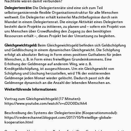
Nachteile wären damit verbunden?
Delegiertenräte:
Die Delegiertenräte sind eine sich zum Teil
selbstorganisierende flexible Organisationsstruktur für alle Menschen
weltweit. Ein Delegierter erhält keinerlei Machtbefugnisse durch sein
Mandat in einem Delegiertenrat. Die einzige Aktivität eines Delegierten
besteht darin Projekte zu initiieren, zu planen und – sofern ein Projekt von
uns Menschen über Crowdfunding den Zugang zu den benötigten
Ressourcen erhält –, dieses Projekt bei der Umsetzung zu begleiten.
Gleichgewichtsgeld:
Beim Gleichgewichtsgeld befinden sich Geldschöpfung
und Geldlöschung in einem dynamischen Gleichgewicht. Die Schöpfung
erfolgt als absoluter Betrag in Form eines positiven Guthabens für jeden
Menschen, z. B. in Form eines freiwilligen Grundeinkommens. Eine
Erhöhung der Geldmenge auf anderem Weg, wie z. B.
Kreditgeldschöpfung, ist ausgeschlossen. Um ein Gleichgewicht von
Schöpfung und Löschung herzustellen, wird 1% der existierenden
Geldmenge jeden Monat wieder gelöscht. Dadurch passt sich die
Geldmenge dynamisch an die Anzahl der lebenden Menschen an.
Weiterführende Informationen:
Vortrag zum Gleichgewichtsgeld (17 Minuten):
https://www.youtube.com/watch?v=sD2O0DzJhh4
Beschreibung des Systems der Delegiertenräte (Kooperationsmodul):
https://crederechannel.blogspot.com/2017/10/freiwillige-globale-
kooperation.html