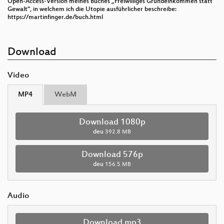
Open-Access-Version meines Buches „Freiwilliges Grundeinkommen statt
Gewalt“, in welchem ich die Utopie ausführlicher beschreibe:
https://martinfinger.de/buch.html
Download
Video
MP4
WebM
Download 1080p
deu
392.8 MB
Download 576p
deu
156.5 MB
Audio
Download mp3