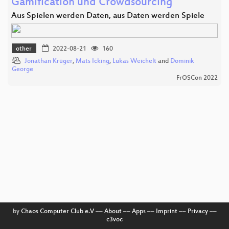
Gamification und Crowdsourcing
Aus Spielen werden Daten, aus Daten werden Spiele
other
2022-08-21
160
Jonathan Krüger
,
Mats Icking
,
Lukas Weichelt
and
Dominik
George
FrOSCon 2022
by
Chaos Computer Club e.V
––
About
––
Apps
––
Imprint
––
Privacy
––
c3voc