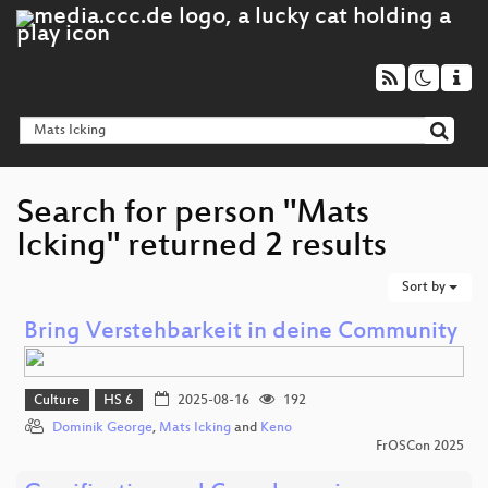
Search for person "Mats
Icking" returned 2 results
Sort by
Bring Verstehbarkeit in deine Community
Culture
HS 6
2025-08-16
192
Dominik George
,
Mats Icking
and
Keno
FrOSCon 2025