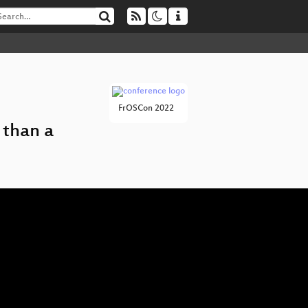
FrOSCon 2022
 than a