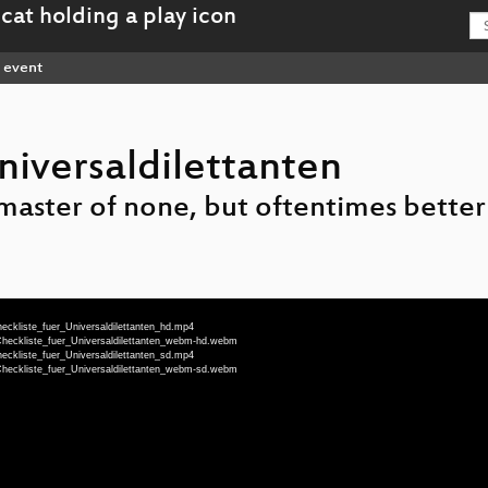
event
niversaldilettanten
 a master of none, but oftentimes better
eckliste_fuer_Universaldilettanten_hd.mp4
Checkliste_fuer_Universaldilettanten_webm-hd.webm
eckliste_fuer_Universaldilettanten_sd.mp4
Checkliste_fuer_Universaldilettanten_webm-sd.webm