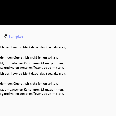
deu 576p (mp4)
deu 576p (webm)
Fahrplan
h des T symbolisiert dabei das Spezialwissen,
em den Querstrich nicht fehlen sollten.
ig ist, um zwischen KundInnen, ManagerInnen,
ty und vielen weiteren Teams zu vermitteln.
h des T symbolisiert dabei das Spezialwissen,
em den Querstrich nicht fehlen sollten.
ig ist, um zwischen KundInnen, ManagerInnen,
ty und vielen weiteren Teams zu vermitteln.