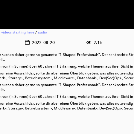
 videos starting here
/
audio
2022-08-20
2.1k
suchen daher gerne so genannte "T-Shaped-Professionals". Der senkrechte Stric
lt.
von (in Summe) über 60 Jahren IT Erfahrung, welche Themen aus ihrer Sicht in d
 nur eine Auswahl dar, sollte dir aber einen Überblick geben, was alles notwend
erk-, Storage-, Betriebssystem-, Middleware-, Datenbank-, Dev(Sec)Ops-, Securi
suchen daher gerne so genannte "T-Shaped-Professionals". Der senkrechte Stric
lt.
von (in Summe) über 60 Jahren IT Erfahrung, welche Themen aus ihrer Sicht in d
 nur eine Auswahl dar, sollte dir aber einen Überblick geben, was alles notwend
erk-, Storage-, Betriebssystem-, Middleware-, Datenbank-, Dev(Sec)Ops-, Securi