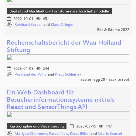
Digital und Nachhaltig – Transformative Geschäftsmodelle
2022-10-01
45
Reinhard Sczech
and
Klaus Grieger
Bits & Bäume 2022
Rechenschaftsbericht der Wau Holland
Stiftung
2023-04-09
244
Vorstand der WHS
and
Klaus Schleisiek
Easterhegg 20 - Back to root
Ein Web Dashboard für
Besucherinformationssysteme mittels
React und SensorThings API
Kartographie und Visualisierung
2023-03-15
147
Mariyan Stamenov
,
Pascal Neis
,
Klaus Böhm
and
Cédric Roussel