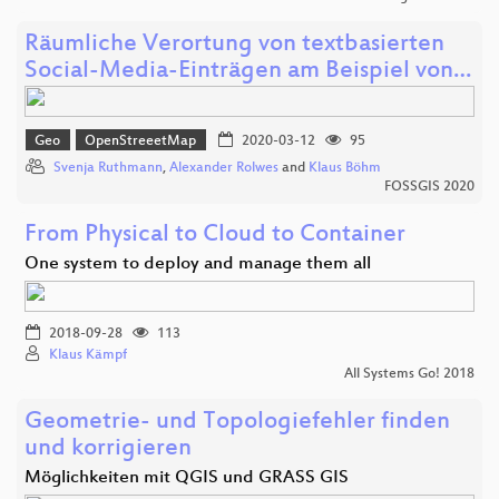
Räumliche Verortung von textbasierten
Social-Media-Einträgen am Beispiel von…
Geo
OpenStreeetMap
2020-03-12
95
Svenja Ruthmann
,
Alexander Rolwes
and
Klaus Böhm
FOSSGIS 2020
From Physical to Cloud to Container
One system to deploy and manage them all
2018-09-28
113
Klaus Kämpf
All Systems Go! 2018
Geometrie- und Topologiefehler finden
und korrigieren
Möglichkeiten mit QGIS und GRASS GIS