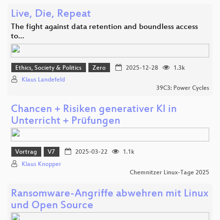
Live, Die, Repeat
The fight against data retention and boundless access
to…
Ethics, Society & Politics
Zero
2025-12-28
1.3k
Klaus Landefeld
39C3: Power Cycles
Chancen + Risiken generativer KI in
Unterricht + Prüfungen
Vortrag
V7
2025-03-22
1.1k
Klaus Knopper
Chemnitzer Linux-Tage 2025
Ransomware-Angriffe abwehren mit Linux
und Open Source