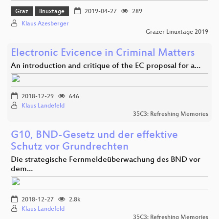
Graz
linuxtage
2019-04-27
289
Klaus Azesberger
Grazer Linuxtage 2019
Electronic Evicence in Criminal Matters
An introduction and critique of the EC proposal for a…
2018-12-29
646
Klaus Landefeld
35C3: Refreshing Memories
G10, BND-Gesetz und der effektive
Schutz vor Grundrechten
Die strategische Fernmeldeüberwachung des BND vor
dem…
2018-12-27
2.8k
Klaus Landefeld
35C3: Refreshing Memories