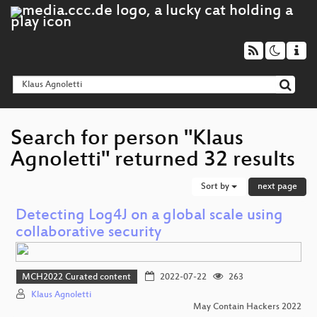
Search for person "Klaus
Agnoletti" returned 32 results
Sort by
next page
Detecting Log4J on a global scale using
collaborative security
MCH2022 Curated content
2022-07-22
263
Klaus Agnoletti
May Contain Hackers 2022