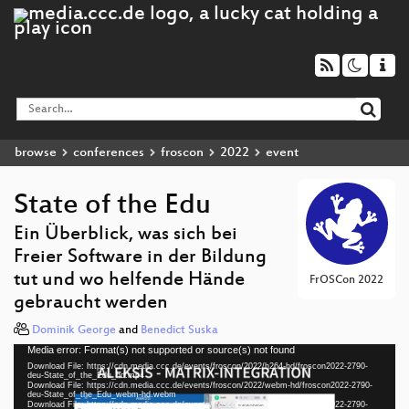
browse
conferences
froscon
2022
event
State of the Edu
Ein Überblick, was sich bei
Freier Software in der Bildung
tut und wo helfende Hände
FrOSCon 2022
gebraucht werden
Dominik George
and
Benedict Suska
Media error: Format(s) not supported or source(s) not found
Video
Download File: https://cdn.media.ccc.de/events/froscon/2022/h264-hd/froscon2022-2790-
Player
deu-State_of_the_Edu_hd.mp4
Download File: https://cdn.media.ccc.de/events/froscon/2022/webm-hd/froscon2022-2790-
deu-State_of_the_Edu_webm-hd.webm
Download File: https://cdn.media.ccc.de/events/froscon/2022/h264-sd/froscon2022-2790-