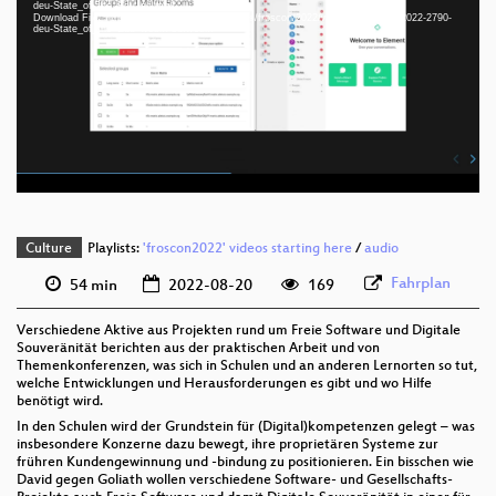
deu-State_of_the_Edu_sd.mp4
Download File: https://cdn.media.ccc.de/events/froscon/2022/webm-sd/froscon2022-2790-
deu 1080p (mp4)
deu-State_of_the_Edu_webm-sd.webm
deu 1080p (webm)
deu 576p (mp4)
deu 576p (webm)
Culture
Playlists:
'froscon2022' videos starting here
/
audio
Fahrplan
54 min
2022-08-20
169
Verschiedene Aktive aus Projekten rund um Freie Software und Digitale
Souveränität berichten aus der praktischen Arbeit und von
Themenkonferenzen, was sich in Schulen und an anderen Lernorten so tut,
welche Entwicklungen und Herausforderungen es gibt und wo Hilfe
benötigt wird.
In den Schulen wird der Grundstein für (Digital)kompetenzen gelegt – was
insbesondere Konzerne dazu bewegt, ihre proprietären Systeme zur
frühren Kundengewinnung und -bindung zu positionieren. Ein bisschen wie
David gegen Goliath wollen verschiedene Software- und Gesellschafts-