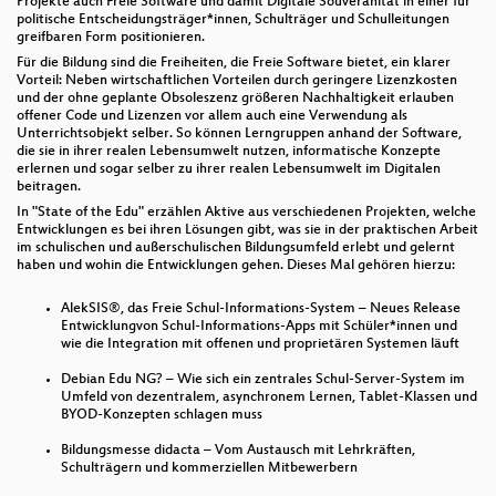
Projekte auch Freie Software und damit Digitale Souveränität in einer für
politische Entscheidungsträger*innen, Schulträger und Schulleitungen
greifbaren Form positionieren.
Für die Bildung sind die Freiheiten, die Freie Software bietet, ein klarer
Vorteil: Neben wirtschaftlichen Vorteilen durch geringere Lizenzkosten
und der ohne geplante Obsoleszenz größeren Nachhaltigkeit erlauben
offener Code und Lizenzen vor allem auch eine Verwendung als
Unterrichtsobjekt selber. So können Lerngruppen anhand der Software,
die sie in ihrer realen Lebensumwelt nutzen, informatische Konzepte
erlernen und sogar selber zu ihrer realen Lebensumwelt im Digitalen
beitragen.
In "State of the Edu" erzählen Aktive aus verschiedenen Projekten, welche
Entwicklungen es bei ihren Lösungen gibt, was sie in der praktischen Arbeit
im schulischen und außerschulischen Bildungsumfeld erlebt und gelernt
haben und wohin die Entwicklungen gehen. Dieses Mal gehören hierzu:
AlekSIS®, das Freie Schul-Informations-System – Neues Release
Entwicklungvon Schul-Informations-Apps mit Schüler*innen und
wie die Integration mit offenen und proprietären Systemen läuft
Debian Edu NG? – Wie sich ein zentrales Schul-Server-System im
Umfeld von dezentralem, asynchronem Lernen, Tablet-Klassen und
BYOD-Konzepten schlagen muss
Bildungsmesse didacta – Vom Austausch mit Lehrkräften,
Schulträgern und kommerziellen Mitbewerbern