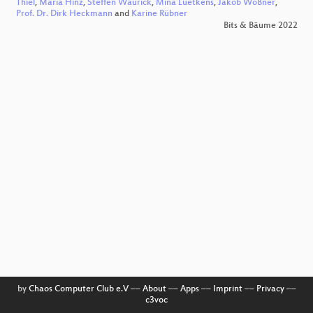
Thiel
,
Maria Hinz
,
Steffen Waurick
,
Mina Luetkens
,
Jakob Wößner
,
Prof. Dr. Dirk Heckmann
and
Karine Rübner
Bits & Bäume 2022
by
Chaos Computer Club e.V
––
About
––
Apps
––
Imprint
––
Privacy
––
c3voc