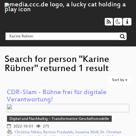
Search for person "Karine
Rübner" returned 1 result
Sort by
CDR-Slam - Bühne frei für digitale
Verantwortung!
Digital und Nachhaltig – Transformative Geschäftsmodelle
2022-10-01
275
Christina Niklas
,
Bartosz Przybylek
,
Susanna Wolf
,
Dr. Christian