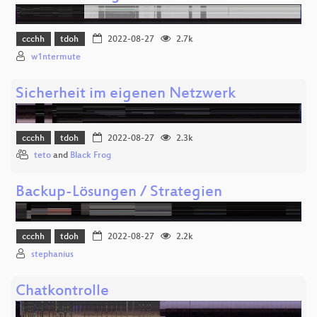
ccchh
tdoh
2022-08-27
2.7k
w1ntermute
Sicherheit im eigenen Netzwerk
ccchh
tdoh
2022-08-27
2.3k
teto
and
Black Frog
Backup-Lösungen / Strategien
ccchh
tdoh
2022-08-27
2.2k
stephanius
Chatkontrolle