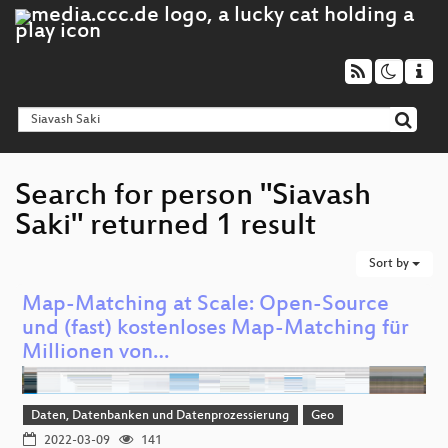
Search for person "Siavash
Saki" returned 1 result
Sort by
Map-Matching at Scale: Open-Source
und (fast) kostenloses Map-Matching für
Millionen von…
Daten, Datenbanken und Datenprozessierung
Geo
2022-03-09
141