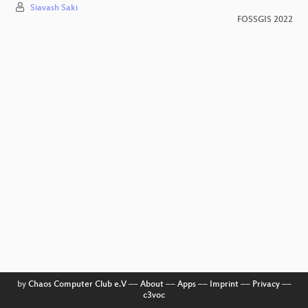
Siavash Saki
FOSSGIS 2022
by
Chaos Computer Club e.V
––
About
––
Apps
––
Imprint
––
Privacy
––
c3voc