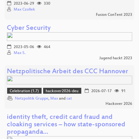
2023-06-29
330
Max Czollek
Fusion ConTent 2023
Cyber Security
2023-05-06
464
Max S.
Jugend hackt 2023
Netzpolitische Arbeit des CCC Hannover
Celebration (1.7)
hackover2026-deu
2026-07-17
91
Netzpolitik Gruppe
,
Max
and
cat
Hackover 2026
identity theft, credit card fraud and
cloaking services – how state-sponsored
propaganda…