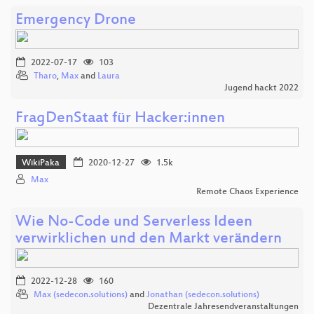
Emergency Drone
2022-07-17
103
Tharo
,
Max
and
Laura
Jugend hackt 2022
FragDenStaat für Hacker:innen
WikiPaka
2020-12-27
1.5k
Max
Remote Chaos Experience
Wie No-Code und Serverless Ideen
verwirklichen und den Markt verändern
2022-12-28
160
Max (sedecon.solutions)
and
Jonathan (sedecon.solutions)
Dezentrale Jahresendveranstaltungen