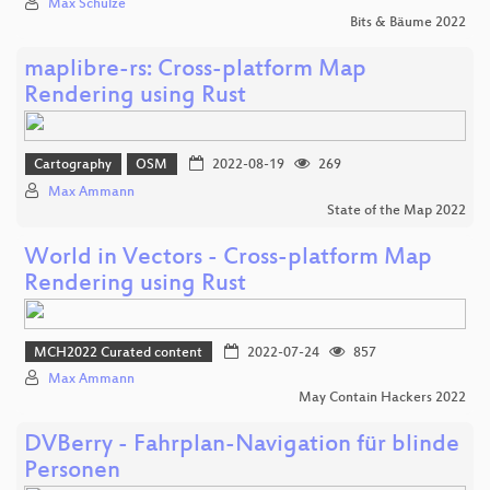
Max Schulze
Bits & Bäume 2022
maplibre-rs: Cross-platform Map
Rendering using Rust
Cartography
OSM
2022-08-19
269
Max Ammann
State of the Map 2022
World in Vectors - Cross-platform Map
Rendering using Rust
MCH2022 Curated content
2022-07-24
857
Max Ammann
May Contain Hackers 2022
DVBerry - Fahrplan-Navigation für blinde
Personen