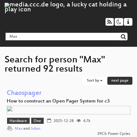
Search for person "Max"
returned 92 results
Sort by
next page
Chaospager
How to construct an Open Pager System for c3
Hardware
One
2025-12-28
4.7k
Max
and
Julian
39C3: Power Cycles