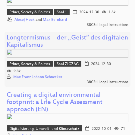
Ethics, Society & Politics
Saal 1
2024-12-30
1.6k
Alexej Hock
and
Max Bernhard
38C3: Illegal Instructions
Longtermismus – der „Geist“ des digitalen
Kapitalismus
Ethics, Society & Politics
Saal ZIGZAG
2024-12-30
9.8k
Max Franz Johann Schnetker
38C3: Illegal Instructions
Creating a digital environmental
footprint: a Life Cycle Assessment
approach (EN)
Digitalisierung, Umwelt- und Klimaschutz
2022-10-01
71