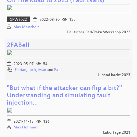
On The Road to 2025 (Paul Evans)
GPW2022
2022-03-30
155
Max Maischein
Deutscher Perl/Raku Workshop 2022
2FABell
2023-05-07
54
Florian
,
Jurik
,
Max
and
Paul
Jugend hackt 2023
"But what if the attacker can flip a bit?"
Understanding and simulating fault
injection…
2021-11-13
126
Max Hoffmann
Labortage 2021