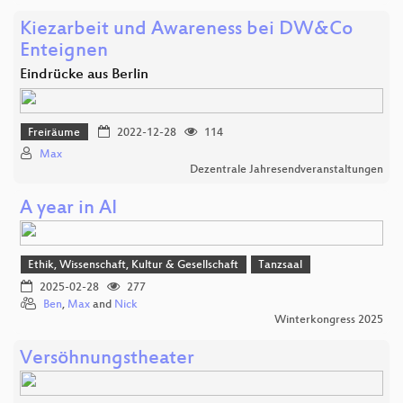
Kiezarbeit und Awareness bei DW&Co
Enteignen
Eindrücke aus Berlin
Freiräume
2022-12-28
114
Max
Dezentrale Jahresendveranstaltungen
A year in AI
Ethik, Wissenschaft, Kultur & Gesellschaft
Tanzsaal
2025-02-28
277
Ben
,
Max
and
Nick
Winterkongress 2025
Versöhnungstheater