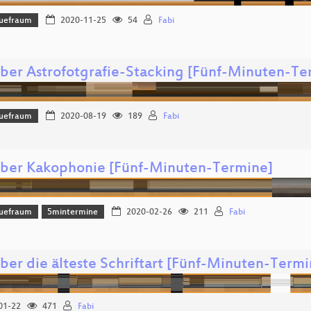
uefraum
2020-11-25
54
Fabi
über Astrofotgrafie-Stacking [Fünf-Minuten-Te
uefraum
2020-08-19
189
Fabi
über Kakophonie [Fünf-Minuten-Termine]
uefraum
5mintermine
2020-02-26
211
Fabi
über die älteste Schriftart [Fünf-Minuten-Termi
01-22
471
Fabi