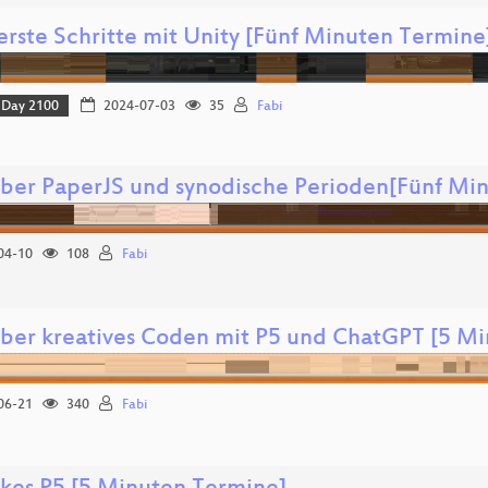
erste Schritte mit Unity [Fünf Minuten Termine
Day 2100
2024-07-03
35
Fabi
über PaperJS und synodische Perioden[Fünf Mi
04-10
108
Fabi
über kreatives Coden mit P5 und ChatGPT [5 M
06-21
340
Fabi