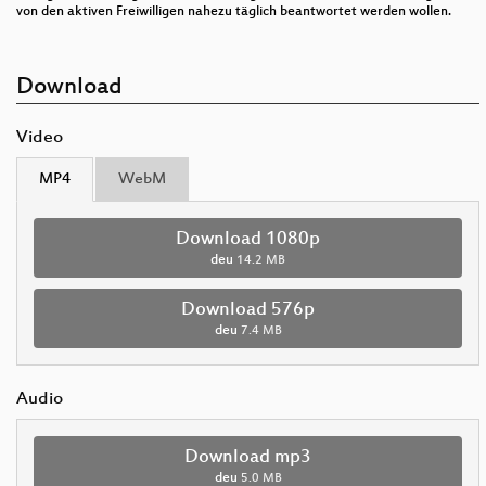
von den aktiven Freiwilligen nahezu täglich beantwortet werden wollen.
Download
Video
MP4
WebM
Download 1080p
deu
14.2 MB
Download 576p
deu
7.4 MB
Audio
Download mp3
deu
5.0 MB