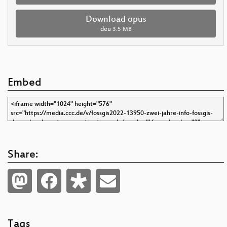
Download opus
deu
3.5 MB
Embed
Share:
Tags