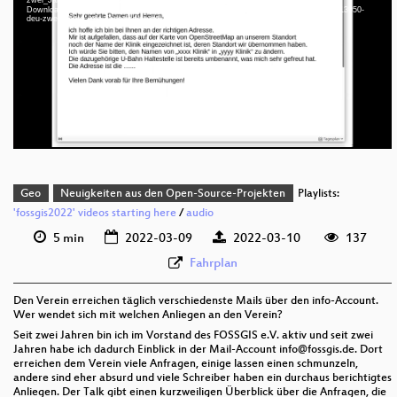
Download File: https://cdn.media.ccc.de/events/fossgis/2022/webm-sd/fossgis2022-13950-
deu 1080p (mp4)
deu-zwei_Jahre_info_fossgisde_und_webmaster_openstreetmapde_webm-sd.webm
deu 1080p (webm)
deu 576p (mp4)
deu 576p (webm)
Geo
Neuigkeiten aus den Open-Source-Projekten
Playlists:
'fossgis2022' videos starting here
/
audio
5 min
2022-03-09
2022-03-10
137
Fahrplan
Den Verein erreichen täglich verschiedenste Mails über den info-Account.
Wer wendet sich mit welchen Anliegen an den Verein?
Seit zwei Jahren bin ich im Vorstand des FOSSGIS e.V. aktiv und seit zwei
Jahren habe ich dadurch Einblick in der Mail-Account info@fossgis.de. Dort
erreichen dem Verein viele Anfragen, einige lassen einen schmunzeln,
andere sind eher absurd und viele Schreiber haben ein durchaus berichtigtes
Anliegen. Der Talk gibt einen kurzweiligen Überblick über die Anfragen, die