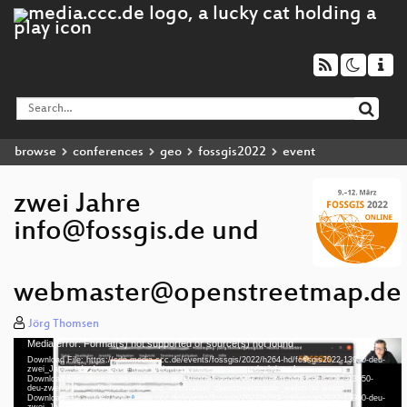
browse
conferences
geo
fossgis2022
event
zwei Jahre
info@fossgis.de und
webmaster@openstreetmap.de
Jörg Thomsen
Media error: Format(s) not supported or source(s) not found
Video
Download File: https://cdn.media.ccc.de/events/fossgis/2022/h264-hd/fossgis2022-13950-deu-
Player
zwei_Jahre_info_fossgisde_und_webmaster_openstreetmapde_hd.mp4
Download File: https://cdn.media.ccc.de/events/fossgis/2022/webm-hd/fossgis2022-13950-
deu-zwei_Jahre_info_fossgisde_und_webmaster_openstreetmapde_webm-hd.webm
Download File: https://cdn.media.ccc.de/events/fossgis/2022/h264-sd/fossgis2022-13950-deu-
zwei_Jahre_info_fossgisde_und_webmaster_openstreetmapde_sd.mp4