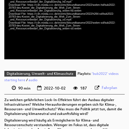
_und_Ressourcenbedarf_der_Digitalisierung_hd.mp4
Download File: https://cdn.media.ccc.de/events/bitsundbaeume/2022/webm-hd/bub2022-
20763-deu-Kostet_die_Digitalisierung_die_Welt_Zum_Strom-
_und_Ressourcenbedarf_der_Digitalisierung_webm-hd.webm
Download File: https://cdn.media.ccc.de/events/bitsundbaeume/2022/h264-sd/bub2022-
20763-deu-Kostet_die_Digitalisierung_die_Welt_Zum_Strom-
deu 1080p (mp4)
_und_Ressourcenbedarf_der_Digitalisierung_sd.mp4
Download File: https://cdn.media.ccc.de/events/bitsundbaeume/2022/webm-sd/bub2022-
deu 1080p (webm)
20763-deu-Kostet_die_Digitalisierung_die_Welt_Zum_Strom-
_und_Ressourcenbedarf_der_Digitalisierung_webm-sd.webm
deu 576p (mp4)
deu 576p (webm)
Digitalisierung, Umwelt- und Klimaschutz
Playlists:
'bub2022' videos
starting here
/
audio
Fahrplan
90 min
2022-10-02
187
Zu welchen gefährlichen Lock-In-Effekten führt der Ausbau digitaler
Infrastrukturen? Welche Herausforderungen ergeben sich für Klima-,
Ressourcen- und Umweltschutz? Was muss die Politik jetzt tun, damit die
Digitalisierung klimaneutral und zukunftsfähig wird?
Digitalisierung wird häufig als Ermöglicherin für Klima- und
Ressourcenschutz verstanden. Weniger im Fokus ist, dass digitale