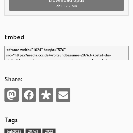
Download opus
deu
52.2 MB
Embed
Share:
Tags
bub2022
20763
2022