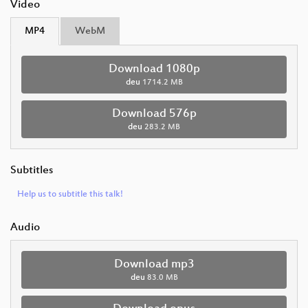
Video
MP4
WebM
Download 1080p
deu
1714.2 MB
Download 576p
deu
283.2 MB
Subtitles
Help us to subtitle this talk!
Audio
Download mp3
deu
83.0 MB