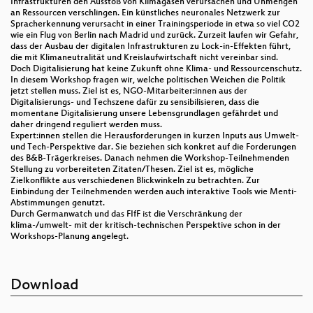
Infrastrukturen den Ausstoß von Klimagasen verursachen und Unmengen
an Ressourcen verschlingen. Ein künstliches neuronales Netzwerk zur
Spracherkennung verursacht in einer Trainingsperiode in etwa so viel CO2
wie ein Flug von Berlin nach Madrid und zurück. Zurzeit laufen wir Gefahr,
dass der Ausbau der digitalen Infrastrukturen zu Lock-in-Effekten führt,
die mit Klimaneutralität und Kreislaufwirtschaft nicht vereinbar sind.
Doch Digitalisierung hat keine Zukunft ohne Klima- und Ressourcenschutz.
In diesem Workshop fragen wir, welche politischen Weichen die Politik
jetzt stellen muss. Ziel ist es, NGO-Mitarbeiter:innen aus der
Digitalisierungs- und Techszene dafür zu sensibilisieren, dass die
momentane Digitalisierung unsere Lebensgrundlagen gefährdet und
daher dringend reguliert werden muss.
Expert:innen stellen die Herausforderungen in kurzen Inputs aus Umwelt-
und Tech-Perspektive dar. Sie beziehen sich konkret auf die Forderungen
des B&B-Trägerkreises. Danach nehmen die Workshop-Teilnehmenden
Stellung zu vorbereiteten Zitaten/Thesen. Ziel ist es, mögliche
Zielkonflikte aus verschiedenen Blickwinkeln zu betrachten. Zur
Einbindung der Teilnehmenden werden auch interaktive Tools wie Menti-
Abstimmungen genutzt.
Durch Germanwatch und das FIfF ist die Verschränkung der
klima-/umwelt- mit der kritisch-technischen Perspektive schon in der
Workshops-Planung angelegt.
Download