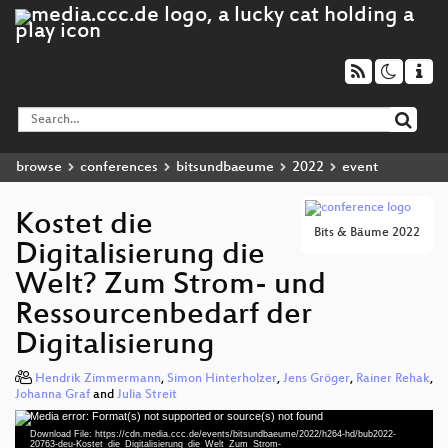
browse
conferences
bitsundbaeume
2022
event
Kostet die
Bits & Bäume 2022
Digitalisierung die
Welt? Zum Strom- und
Ressourcenbedarf der
Digitalisierung
Hendrik Zimmermann
,
Simon Hinterholzer
,
Jens Gröger
,
Rainer Rehak
,
Johanna Graf
and
Julia Streit
Media error: Format(s) not supported or source(s) not found
Video
Download File: https://cdn.media.ccc.de/events/bitsundbaeume/2022/h264-hd/bub2022-
Player
20763-deu-Kostet_die_Digitalisierung_die_Welt_Zum_Strom-